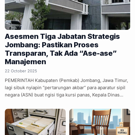
Asesmen Tiga Jabatan Strategis
Jombang: Pastikan Proses
Transparan, Tak Ada “Ase-ase”
Manajemen
22 October 2025
PEMERINTAH Kabupaten (Pemkab) Jombang, Jawa Timur,
lagi sibuk nyiapin “pertarungan akbar” para aparatur sipil
negara (ASN) buat ngisi tiga kursi panas, Kepala Dinas
Perhubungan, Kepala Satpol PP, dan Staf Ahli Bupati
Bidang Pemerintahan, Kesejahteraan Rakyat, Hukum, dan
Politik. Tahapan asesmen dijadwalkan Senin, 27 Oktober
2025. Tapi ini jelas bukan ujian CPNS biasa, lho. Lebih
mirip “Piala Dunia ASN Jombang” , bedanya, yang