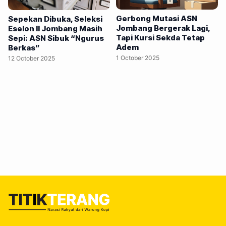
bertarung bukan untuk masuk, tapi untuk naik kasta ke
level Eselon II alias Jabatan Pimpinan Tinggi Pratama
Gerbong Mutasi ASN
Sepekan Dibuka, Seleksi
Jombang Bergerak Lagi,
Eselon II Jombang Masih
(JPTP). Pengumuman hasil seleksi administrasi sendiri
Tapi Kursi Sekda Tetap
Sepi: ASN Sibuk “Ngurus
sudah resmi keluar lewat Surat Panitia Seleksi Nomor
Adem
Berkas”
6/PANSEL.JPTP/JBG/X/2025 yang diterbitkan 20 Oktober
1 October 2025
12 October 2025
2025, berdasarkan…