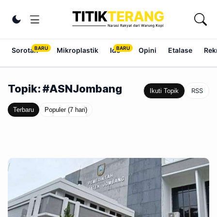
Lewati ke konten
Ubah tema
Sorotan
Mikroplastik
Ide
Opini
Etalase
Rek
Topik: #ASNJombang
RSS
Ikuti Topik
Terbaru
Populer (7 hari)