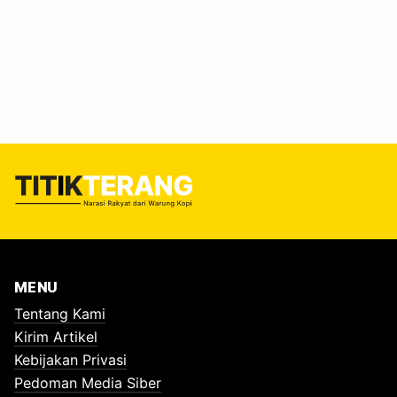
kasus atau sekitar 55 persen melibatkan aktor negara, baik
sebagai pelaku langsung, pihak yang diduga terlibat,
maupun institusi yang melakukan pembiaran. Temuan ini
memperlihatkan tingginya keterlibatan aparat dan institusi
negara dalam praktik pelanggaran hak warga. Keterlibatan
tersebut mencakup tindakan langsung hingga kelalaian
dalam menjalankan kewajiban perlindungan. Staf Studi dan
Advokasi Bakumsu, Tommy Sinambela,…
MENU
Tentang Kami
Kirim Artikel
Kebijakan Privasi
Pedoman Media Siber