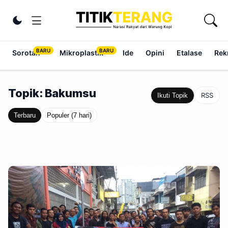
Lewati ke konten
Ubah tema
Sorotan
Mikroplastik
Ide
Opini
Etalase
Rek
Topik: Bakumsu
RSS
Ikuti Topik
Terbaru
Populer (7 hari)