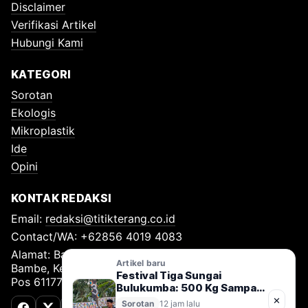
Disclaimer
Verifikasi Artikel
Hubungi Kami
KATEGORI
Sorotan
Ekologis
Mikroplastik
Ide
Opini
KONTAK REDAKSI
Email:
redaksi@titikterang.co.id
Contact/WA: +62856 4019 4083
Alamat: Bambe Nomor 115, RT 009 RW 009, Desa
Artikel baru
Bambe, Kecamatan Driyorejo, Kabupaten Gresik, Kode
Festival Tiga Sungai
Pos 61177
Bulukumba: 500 Kg Sampah
Diangkut, Gerakan Jaga
✕
Sorotan
12 jam lalu