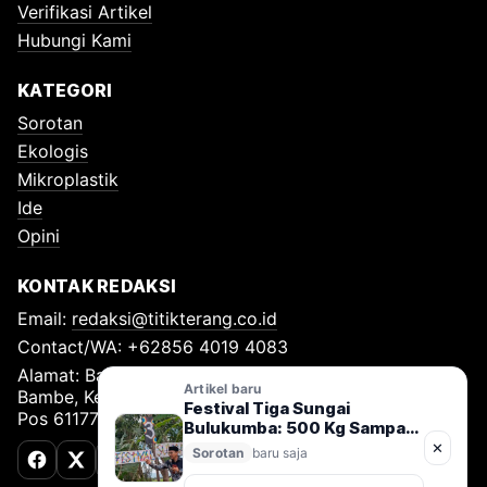
Verifikasi Artikel
Hubungi Kami
KATEGORI
Sorotan
Ekologis
Mikroplastik
Ide
Opini
KONTAK REDAKSI
Email:
redaksi@titikterang.co.id
Contact/WA: +62856 4019 4083
Alamat: Bambe Nomor 115, RT 009 RW 009, Desa
Artikel baru
Bambe, Kecamatan Driyorejo, Kabupaten Gresik, Kode
Festival Tiga Sungai
Pos 61177
Bulukumba: 500 Kg Sampah
Diangkut, Gerakan Jaga
✕
Sorotan
baru saja
Sungai Nusantara Resmi
Facebook
X (Twitter)
TikTok
Dimulai