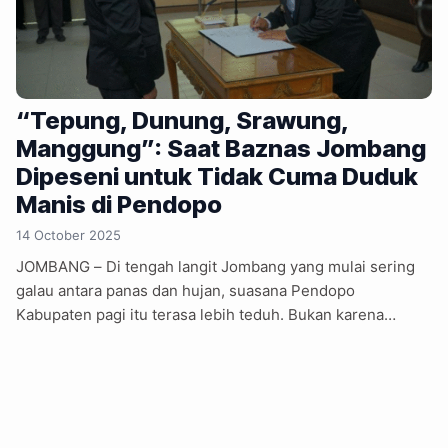
“Tepung, Dunung, Srawung,
Manggung”: Saat Baznas Jombang
Dipeseni untuk Tidak Cuma Duduk
Manis di Pendopo
14 October 2025
JOMBANG – Di tengah langit Jombang yang mulai sering
galau antara panas dan hujan, suasana Pendopo
Kabupaten pagi itu terasa lebih teduh. Bukan karena
pendingin ruangan, tapi karena ada yang sedang dilantik,
jajaran Ketua dan Wakil Ketua Badan Amil Zakat Nasional
(Baznas) Kabupaten Jombang untuk periode 2025–2030.
Yang hadir juga bukan sembarang orang. Ada Bupati
Jombang H. Warsubi, jajaran Forkopimda, dan bahkan