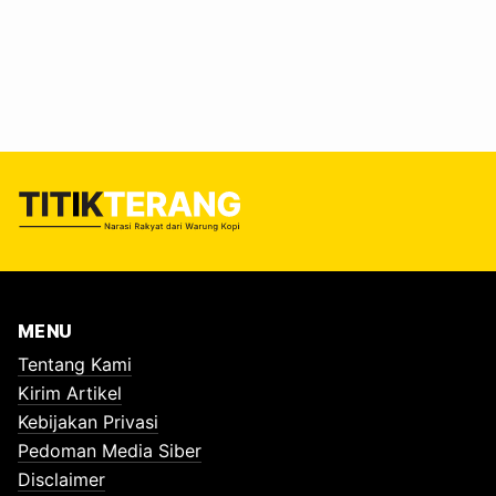
Ketua Baznas Provinsi Jawa Timur, Prof. KH Ali Maschan
Moesa—ulama sekaligus intelektual yang kalau bicara,
nadanya bisa lembut tapi isinya dalam, kadang bikin orang
yang mendengar merasa sedang di-tausyiah sekaligus
dihipnotis pelan-pelan. #Filosofi Zakat dan Empat Tahap
Menjadi…
MENU
Tentang Kami
Kirim Artikel
Kebijakan Privasi
Pedoman Media Siber
Disclaimer