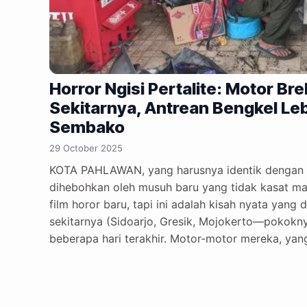
Horror Ngisi Pertalite: Motor Br
Sekitarnya, Antrean Bengkel Leb
Sembako
29 October 2025
KOTA PAHLAWAN, yang harusnya identik dengan s
dihebohkan oleh musuh baru yang tidak kasat mata,
film horor baru, tapi ini adalah kisah nyata yang
sekitarnya (Sidoarjo, Gresik, Mojokerto—pokokn
beberapa hari terakhir. Motor-motor mereka, yan
dari Rungkut ke Tandes, tiba-tiba bertingkah sepe
Tersendat-sendat. Susah diajak kerja sama. Bahk
melakukan aksi mogok kerja massal. “Mas, iki mo