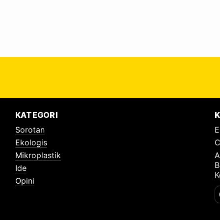
KATEGORI
K
Sorotan
E
Ekologis
C
Mikroplastik
A
B
Ide
K
Opini