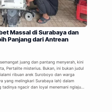
ebet Massal di Surabaya dan
ih Panjang dari Antrean
emangat juang dan pantang menyerah, kini
 Pertalite misterius. Bukan, ini bukan judul
 dialami ribuan arek Suroboyo dan warga
ya yang melingkari Surabaya lah) dalam
g tadinya ngacir dan loyal menemani nglaju
rti remaja galau baru putus cinta, Brebet.
an ada yang mati total seolah sedang
torku mari ngisi Pertalite nang Pom…