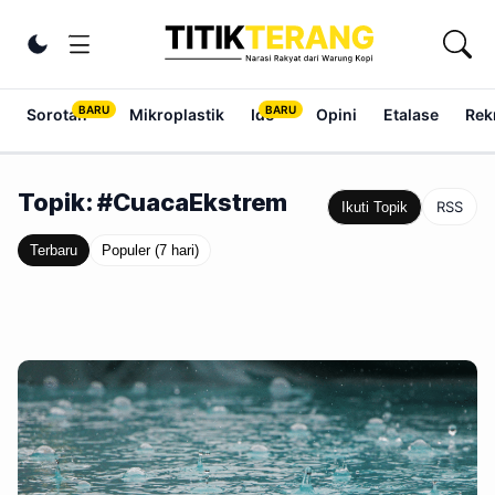
Lewati ke konten
Ubah tema
Sorotan
Mikroplastik
Ide
Opini
Etalase
Rek
Topik: #CuacaEkstrem
RSS
Ikuti Topik
Terbaru
Populer (7 hari)