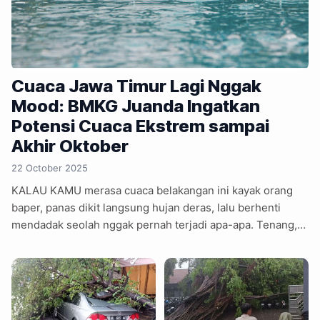
Cuaca Jawa Timur Lagi Nggak
Mood: BMKG Juanda Ingatkan
Potensi Cuaca Ekstrem sampai
Akhir Oktober
22 October 2025
KALAU KAMU merasa cuaca belakangan ini kayak orang
baper, panas dikit langsung hujan deras, lalu berhenti
mendadak seolah nggak pernah terjadi apa-apa. Tenang,
kamu nggak sendiri. Badan Meteorologi, Klimatologi, dan
Geofisika (BMKG) Juanda Sidoarjo baru saja
mengingatkan, Jawa Timur memang lagi masuk masa
pancaroba. Alias masa di mana langit lagi galau antara mau
tetap kering atau mulai basah. Menurut Kepala Stasiun