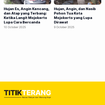
Meteorologi Kelas I Juanda, Taufiq Hermawan, periode 20–
29 Oktober 2025 bakal jadi waktu rawan buat cuaca
Hujan Es, Angin Kencang,
Hujan, Angin, dan Nasib
dan Atap yang Terbang:
Pohon Tua Kota
ekstrem di 32 wilayah kota dan kabupaten di Jawa Timur.
Ketika Langit Mojokerto
Mojokerto yang Lupa
Artinya, dari Bangkalan sampai Banyuwangi, dari Pacitan
Lupa Cara Bercanda
Dirawat
sampai Surabaya, semua berpotensi kena dampaknya.…
10 October 2025
9 October 2025