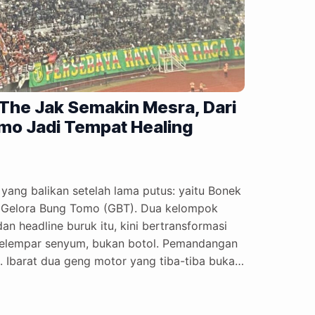
The Jak Semakin Mesra, Dari
omo Jadi Tempat Healing
ang balikan setelah lama putus: yaitu Bonek
n Gelora Bung Tomo (GBT). Dua kelompok
n headline buruk itu, kini bertransformasi
melempar senyum, bukan botol. Pemandangan
. Ibarat dua geng motor yang tiba-tiba buka
tu kantor tapi malah bikin podcast tentang
udaraan yang tumbuh di atas tanah bekas