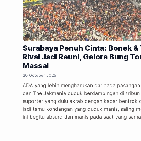
Surabaya Penuh Cinta: Bonek & 
Rival Jadi Reuni, Gelora Bung T
Massal
20 October 2025
ADA yang lebih mengharukan daripada pasangan y
dan The Jakmania duduk berdampingan di tribu
suporter yang dulu akrab dengan kabar bentrok da
jadi tamu kondangan yang duduk manis, saling 
ini begitu absurd dan manis pada saat yang sama
kafe bareng, atau dua mantan pacar yang kerja sa
cinta. GBT malam itu seperti taman bunga persa
keributan, dan sungguh, baunya…