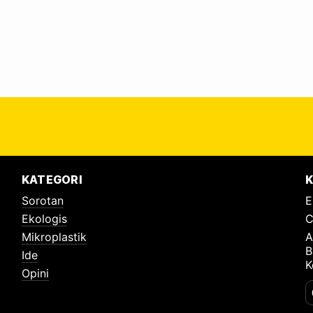
KATEGORI
K
Sorotan
E
Ekologis
C
Mikroplastik
A
B
Ide
K
Opini