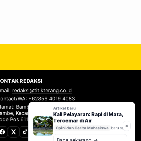
ONTAK REDAKSI
mail:
redaksi@titikterang.co.id
ontact/WA: +62856 4019 4083
lamat: Bambe Nomor 115, RT 009 RW 009, Desa
Artikel baru
ambe, Kecamatan Driyorejo, Kabupaten Gresik,
Kali Pelayaran: Rapi di Mata,
ode Pos 61177
Tercemar di Air
✕
Opini dan Cerita Mahasiswa
baru saja
Facebook
X (Twitter)
TikTok
Baca sekarang →