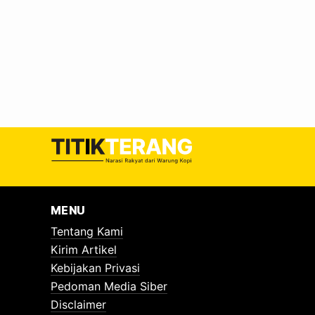
memperbaiki pola hidup, termasuk mengurangi pen
Jumat, (20/3/2026). Sementara itu, Direktur Eco
mikroplastik yang semakin meluas.…
MENU
Tentang Kami
Kirim Artikel
Kebijakan Privasi
Pedoman Media Siber
Disclaimer