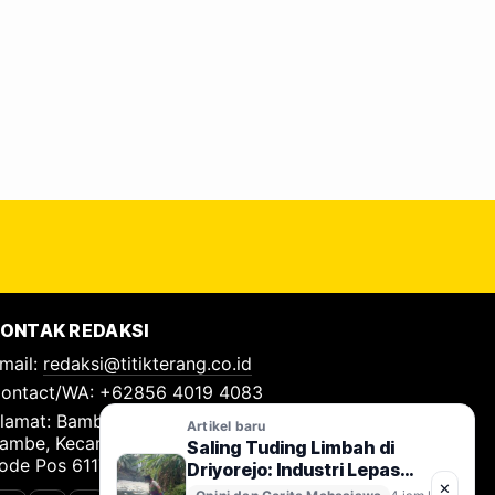
ONTAK REDAKSI
mail:
redaksi@titikterang.co.id
ontact/WA: +62856 4019 4083
lamat: Bambe Nomor 115, RT 009 RW 009, Desa
Artikel baru
ambe, Kecamatan Driyorejo, Kabupaten Gresik,
Saling Tuding Limbah di
ode Pos 61177
Driyorejo: Industri Lepas
✕
Tangan, Kali Surabaya