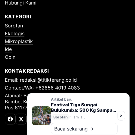
Hubungi Kami
KATEGORI
Sorotan
Ekologis
Mikroplastik
Ide
Opini
KONTAK REDAKSI
Email:
redaksi@titikterang.co.id
Contact/WA: +62856 4019 4083
Alamat: Bambe Nomor 115, RT 009 RW 009, Desa
Artikel baru
Bambe, Kecamatan Driyorejo, Kabupaten Gresik, Kode
Festival Tiga Sungai
Pos 61177
Bulukumba: 500 Kg Sampah
Diangkut, Gerakan Jaga
✕
Sorotan
1 jam lalu
Sungai Nusantara Resmi
Facebook
X (Twitter)
TikTok
Dimulai
Baca sekarang →