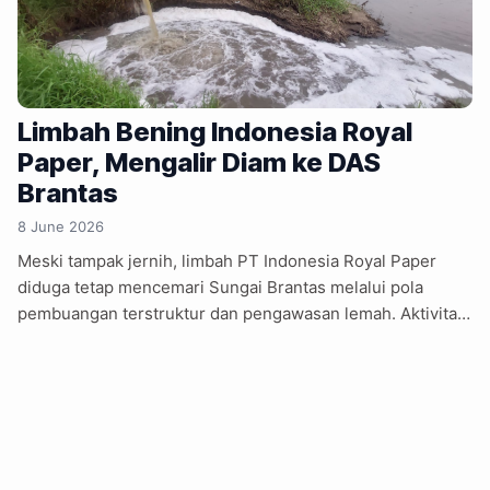
Limbah Bening Indonesia Royal
Paper, Mengalir Diam ke DAS
Brantas
8 June 2026
Meski tampak jernih, limbah PT Indonesia Royal Paper
diduga tetap mencemari Sungai Brantas melalui pola
pembuangan terstruktur dan pengawasan lemah. Aktivitas
pembuangan limbah cair industri kertas milik PT Indonesia
Royal Paper (IRP) di Sungai Brantas, Jombang, Jawa
Timur, memunculkan pertanyaan serius mengenai
pengawasan lingkungan. Dalam pantauan terbaru pada
Senin, 8 Juni 2026, air yang keluar dari saluran
pembuangan terlihat bening. Namun sejumlah indikator