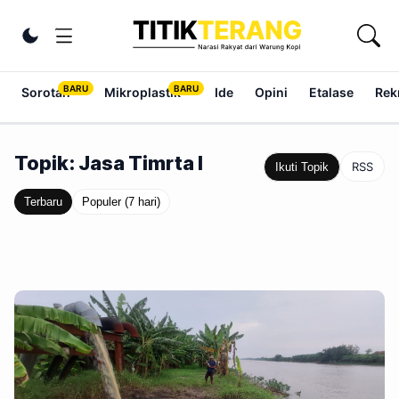
Lewati ke konten
Ubah tema
Sorotan
Mikroplastik
Ide
Opini
Etalase
Rek
Topik: Jasa Timrta I
RSS
Ikuti Topik
Terbaru
Populer (7 hari)