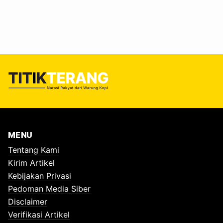
kualitas air, hasil uji laboratorium, hingga pola
pembuangan limbah menunjukkan dugaan pencemaran
belum berhenti. Pipa pembuangan limbah masih menjorok
langsung ke badan Sungai Brantas. Dari pengamatan
visual di lokasi, diameter pipa diperkirakan berkisar 130–
180 milimeter atau setara…
MENU
Tentang Kami
Kirim Artikel
Kebijakan Privasi
Pedoman Media Siber
Disclaimer
Verifikasi Artikel