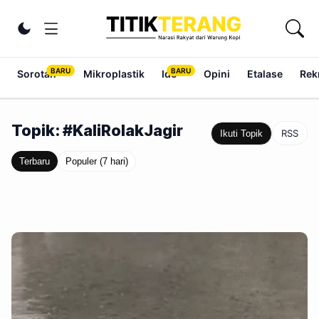
Lewati ke konten
Ubah tema
Sorotan
Mikroplastik
Ide
Opini
Etalase
Rek
Topik: #KaliRolakJagir
RSS
Ikuti Topik
Terbaru
Populer (7 hari)