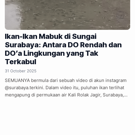
Ikan-Ikan Mabuk di Sungai
Surabaya: Antara DO Rendah dan
DO’a Lingkungan yang Tak
Terkabul
31 October 2025
SEMUANYA bermula dari sebuah video di akun instagram
@surabaya.terkini. Dalam video itu, puluhan ikan terlihat
mengapung di permukaan air Kali Rolak Jagir, Surabaya,
seolah sedang healing sambil lupa cara menyelam. “Yoopo
menurutmu rek? Kabarnya kejadian pagi tadi,” tulis admin
akun tersebut, Selasa (28/10/2025). Tak butuh waktu lama,
kolom komentar jadi warung kopi digital. Ada yang
menduga pintu air dibuka, ada yang bilang air laut ketemu