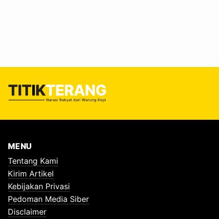
air hujan bikin ikan “mumet kabeh”. Bahkan ada yang
nyeletuk, “Iwak e lagi ngombe iku.” Warganet lain
menambahkan bumbu mistis, “Golek tumbal,” katanya. Ada
juga yang mendadak jadi pakar iklim dadakan, lengkap
dengan teori suhu…
MENU
Tentang Kami
Kirim Artikel
Kebijakan Privasi
Pedoman Media Siber
Disclaimer