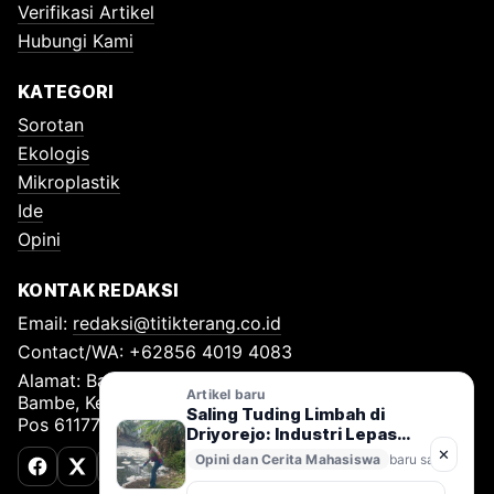
Verifikasi Artikel
Hubungi Kami
KATEGORI
Sorotan
Ekologis
Mikroplastik
Ide
Opini
KONTAK REDAKSI
Email:
redaksi@titikterang.co.id
Contact/WA: +62856 4019 4083
Alamat: Bambe Nomor 115, RT 009 RW 009, Desa
Artikel baru
Bambe, Kecamatan Driyorejo, Kabupaten Gresik, Kode
Saling Tuding Limbah di
Pos 61177
Driyorejo: Industri Lepas
Tangan, Kali Surabaya
✕
Opini dan Cerita Mahasiswa
baru saja
Terancam
Facebook
X (Twitter)
TikTok