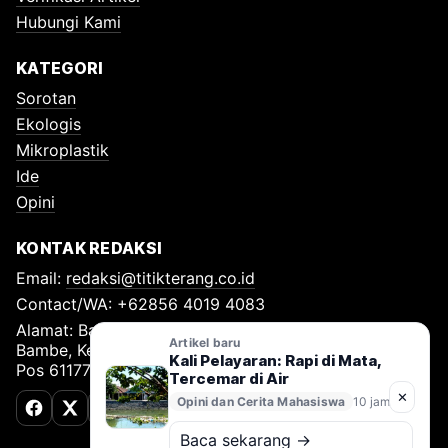
Hubungi Kami
KATEGORI
Sorotan
Ekologis
Mikroplastik
Ide
Opini
KONTAK REDAKSI
Email:
redaksi@titikterang.co.id
Contact/WA: +62856 4019 4083
Alamat: Bambe Nomor 115, RT 009 RW 009, Desa
Artikel baru
Bambe, Kecamatan Driyorejo, Kabupaten Gresik, Kode
Kali Pelayaran: Rapi di Mata,
Pos 61177
Tercemar di Air
✕
Opini dan Cerita Mahasiswa
10 jam lalu
Facebook
X (Twitter)
TikTok
Baca sekarang →