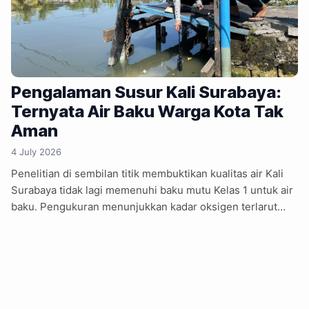
Pengalaman Susur Kali Surabaya:
Ternyata Air Baku Warga Kota Tak
Aman
4 July 2026
Penelitian di sembilan titik membuktikan kualitas air Kali
Surabaya tidak lagi memenuhi baku mutu Kelas 1 untuk air
baku. Pengukuran menunjukkan kadar oksigen terlarut
hanya 2–3 mg/L, jauh di bawah standar minimum yang
ditetapkan pemerintah nasional. Mikroplastik semakin
banyak ditemukan di wilayah hilir akibat penumpukan
sampah plastik sepanjang bantaran sungai hingga
permukiman padat. Peneliti menemukan dugaan
pencemaran berasal dari limbah industri, limbah domestik,