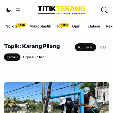
Lewati ke konten
Ubah tema
Sorotan
Mikroplastik
Ide
Opini
Etalase
Rek
Topik: Karang Pilang
RSS
Ikuti Topik
Terbaru
Populer (7 hari)