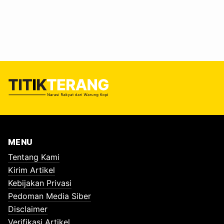
serta lemahnya penataan ruang di sempadan sungai.
Pengalaman menyusuri sungai mengubah cara pandang
saya tentang air yang setiap hari mengalir ke rumah-rumah
masyarakat Surabaya. Rabu, 1 Juli 2026, menjadi
pengalaman pertama saya menyusuri Kali Surabaya
bersama teman-teman…
MENU
Tentang Kami
Kirim Artikel
Kebijakan Privasi
Pedoman Media Siber
Disclaimer
Verifikasi Artikel