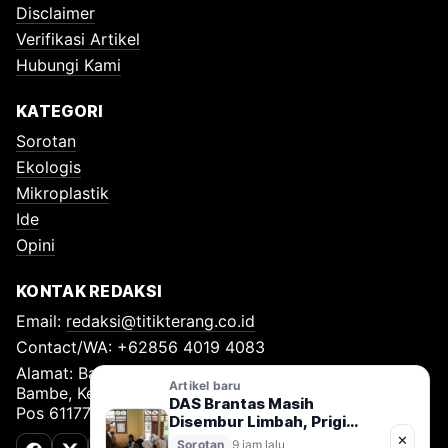
Disclaimer
Verifikasi Artikel
Hubungi Kami
KATEGORI
Sorotan
Ekologis
Mikroplastik
Ide
Opini
KONTAK REDAKSI
Email:
redaksi@titikterang.co.id
Contact/WA: +62856 4019 4083
Alamat: Bambe Nomor 115, RT 009 RW 009, Desa
Artikel baru
Bambe, Kecamatan Driyorejo, Kabupaten Gresik, Kode
DAS Brantas Masih
Pos 61177
Disembur Limbah, Prigi
Arisandi: Pertobatan Ekologi
✕
Sorotan
9 jam lalu