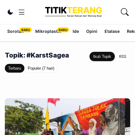
Lewati ke konten
Ubah tema
Sorotan
Mikroplastik
Ide
Opini
Etalase
Rek
Topik: #KarstSagea
RSS
Ikuti Topik
Terbaru
Populer (7 hari)