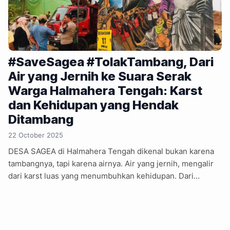
#SaveSagea #TolakTambang, Dari
Air yang Jernih ke Suara Serak
Warga Halmahera Tengah: Karst
dan Kehidupan yang Hendak
Ditambang
22 October 2025
DESA SAGEA di Halmahera Tengah dikenal bukan karena
tambangnya, tapi karena airnya. Air yang jernih, mengalir
dari karst luas yang menumbuhkan kehidupan. Dari
Pegunungan Legayelol sampai ke Telaga Yonelo, setiap
tetesnya punya cerita, tentang leluhur, tentang doa, dan
tentang keberlanjutan. Tapi kini, suara air itu mulai kalah
oleh deru alat berat. PT Mining Abadi Indonesia (MAI)