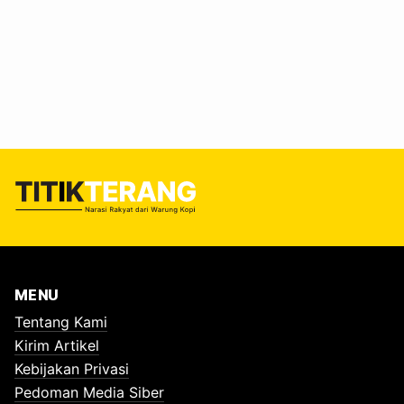
datang membawa janji investasi, tapi yang terdengar justru
suara penolakan. “Karst Sagea adalah benteng kami.
Tempat air kami berasal. Kami tidak akan tinggal diam jika
tempat ini dihancurkan,” tegas Mardani Legayelol, Juru
Bicara Save Sagea dikutip Betahita, Rabu, 22 Oktober
2025. #Antara Tambang dan…
MENU
Tentang Kami
Kirim Artikel
Kebijakan Privasi
Pedoman Media Siber