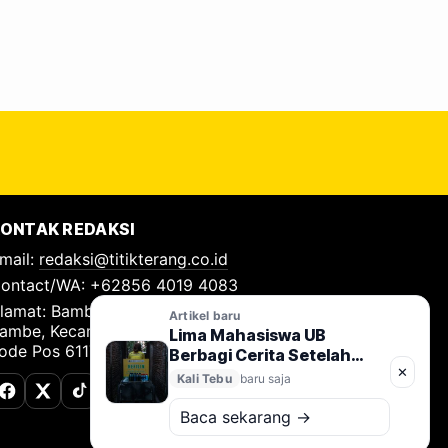
ONTAK REDAKSI
mail:
redaksi@titikterang.co.id
ontact/WA: +62856 4019 4083
lamat: Bambe Nomor 115, RT 009 RW 009, Desa
Artikel baru
ambe, Kecamatan Driyorejo, Kabupaten Gresik,
Lima Mahasiswa UB
ode Pos 61177
Berbagi Cerita Setelah
✕
Mengayuh Refelin di Kali
Kali Tebu
baru saja
Tebu Surabaya
Facebook
X (Twitter)
TikTok
Baca sekarang →