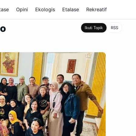
tase
Opini
Ekologis
Etalase
Rekreatif
co
RSS
Ikuti Topik