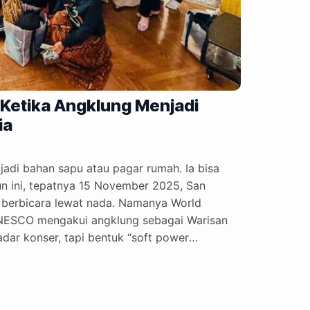
Ketika Angklung Menjadi
ia
di bahan sapu atau pagar rumah. Ia bisa
un ini, tepatnya 15 November 2025, San
berbicara lewat nada. Namanya World
UNESCO mengakui angklung sebagai Warisan
ar konser, tapi bentuk “soft power
a ini: bikin dunia jatuh cinta tanpa perlu
e Panggung Dunia Semua bermula dari obrolan
ah satunya, Ari Sufiati — yang…