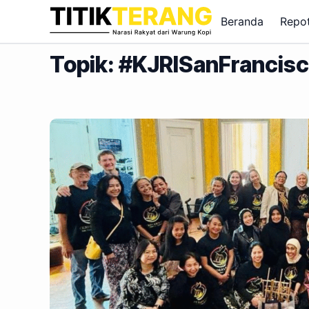
Lewati ke konten
Beranda
Repo
Topik: #KJRISanFrancis