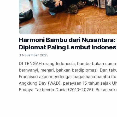
Harmoni Bambu dari Nusantara: 
Diplomat Paling Lembut Indones
3 November 2025
DI TENGAH orang Indonesia, bambu bukan cuma ja
bernyanyi, menari, bahkan berdiplomasi. Dan tah
Francisco akan mendengar bagaimana bambu itu 
Angklung Day (WAD), perayaan 15 tahun sejak 
Budaya Takbenda Dunia (2010–2025). Bukan sekad
diplomacy” paling adem yang pernah dimiliki bangs
ribut soal geopolitik. #Dari Percakapan Biasa k
santai para diaspora Indonesia di California. Sal