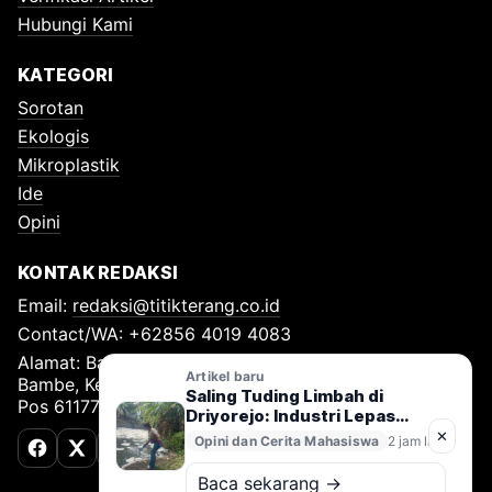
Hubungi Kami
KATEGORI
Sorotan
Ekologis
Mikroplastik
Ide
Opini
KONTAK REDAKSI
Email:
redaksi@titikterang.co.id
Contact/WA: +62856 4019 4083
Alamat: Bambe Nomor 115, RT 009 RW 009, Desa
Artikel baru
Bambe, Kecamatan Driyorejo, Kabupaten Gresik, Kode
Saling Tuding Limbah di
Pos 61177
Driyorejo: Industri Lepas
Tangan, Kali Surabaya
✕
Opini dan Cerita Mahasiswa
2 jam lalu
Terancam
Facebook
X (Twitter)
TikTok
Baca sekarang →