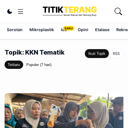
Lewati ke konten
Ubah tema
Sorotan
Mikroplastik
Ide
Opini
Etalase
Rekrea
Topik: KKN Tematik
RSS
Ikuti Topik
Terbaru
Populer (7 hari)