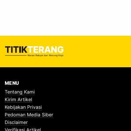
agar masyarakat mampu mengelola sampah organik.
Puluhan ibu-ibu Darwis mengikuti penyuluhan pembuatan
pupuk organik cair (POC) yang diselenggarakan Tim Kuliah
Kerja Nyata (KKN) 149 Universitas Islam Negeri Sunan
Ampel Surabaya di rumah Kepala Desa Suko, Kecamatan
Maron,…
MENU
Tentang Kami
Kirim Artikel
Kebijakan Privasi
Pedoman Media Siber
Disclaimer
Verifikasi Artikel