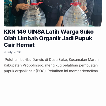
KKN 149 UINSA Latih Warga Suko
Olah Limbah Organik Jadi Pupuk
Cair Hemat
9 July 2026
Puluhan ibu-ibu Darwis di Desa Suko, Kecamatan Maron,
Kabupaten Probolinggo, mengikuti pelatihan pembuatan
pupuk organik cair (POC). Pelatihan ini memperkenalkan
cara mengolah sisa sayuran, kulit buah, dan limbah organik
lain menjadi pupuk. Kegiatan melibatkan POKJA III Darwis
dan Badan Permusyawaratan Desa (BPD) Suko sebagai
mitra pelaksana. Selain mengajarkan teknik pembuatan
POC, mahasiswa juga mengenalkan peluang penghematan
biaya pertanian. Program diharapkan menjadi langkah awal