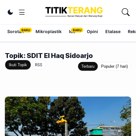
Lewati ke konten
Ubah tema
Sorotan
Mikroplastik
Ide
Opini
Etalase
Rek
Topik: SDIT El Haq Sidoarjo
RSS
Ikuti Topik
Terbaru
Populer (7 hari)