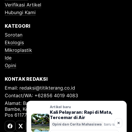
Verifikasi Artikel
Hubungi Kami
KATEGORI
Sorotan
Ekologis
Mikroplastik
Ide
Opini
KONTAK REDAKSI
Email:
redaksi@titikterang.co.id
Contact/WA: +62856 4019 4083
Alamat: Bambe Nomor 115, RT 009 RW 009, Desa
Artikel baru
Bambe, Kecamatan Driyorejo, Kabupaten Gresik, Kode
Kali Pelayaran: Rapi di Mata,
Pos 61177
Tercemar di Air
✕
Opini dan Cerita Mahasiswa
baru saja
Facebook
X (Twitter)
TikTok