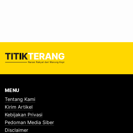
pengingat mengurangi plastik sekali pakai setiap hari.
Lebih dari 600 siswa SD Islam Terpadu El Haq Sidoarjo
mengikuti edukasi Microplastic Journey yang digelar
ECOTON, Kamis, 9 Juli 2026. Program yang menjadi
bagian dari Masa Pengenalan Lingkungan Sekolah (MPLS)
itu, sekaligus memperkuat kebijakan sekolah yang telah…
MENU
Tentang Kami
Kirim Artikel
Kebijakan Privasi
Pedoman Media Siber
Disclaimer