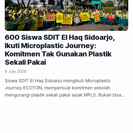
600 Siswa SDIT El Haq Sidoarjo,
Ikuti Microplastic Journey:
Komitmen Tak Gunakan Plastik
Sekali Pakai
9 July 2026
Siswa SDIT El Haq Sidoarjo mengikuti Microplastic
Journey ECOTON, memperkuat komitmen sekolah
mengurangi plastik sekali pakai sejak MPLS. Bukan bisa
dikatakan edukasi belaka, SDIT El Haq telah menerapkan
tumbler wajib, kantin bebas kemasan plastik, dan
administrasi paperless bagi seluruh warga sekolah.
Ratusan siswa belajar mengenali bahaya mikroplastik,
sementara lebih dari 60 poster terbaik dipasang sebagai