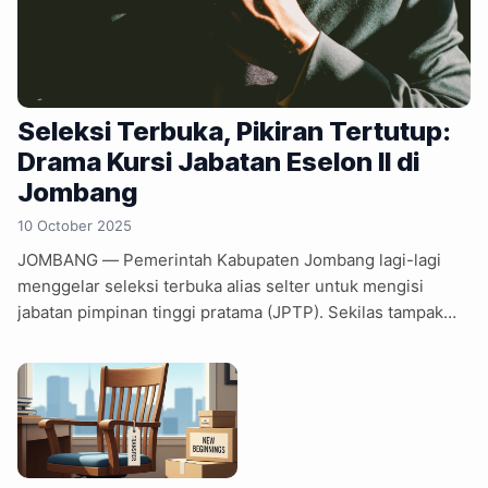
Seleksi Terbuka, Pikiran Tertutup:
Drama Kursi Jabatan Eselon II di
Jombang
10 October 2025
JOMBANG — Pemerintah Kabupaten Jombang lagi-lagi
menggelar seleksi terbuka alias selter untuk mengisi
jabatan pimpinan tinggi pratama (JPTP). Sekilas tampak
keren—ada kata terbuka, transparan, dan profesional. Tapi
seperti biasa, kata-kata indah dalam pengumuman resmi
sering lebih kinclong daripada kenyataannya di lapangan.
Sekretaris Daerah (Sekda) Jombang, Agus Purnomo,
tampil ke publik dengan kalimat penuh integritas. Seperti
halnya guru besar reformasi birokrasi yang sedang