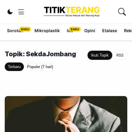
Lewati ke konten
Ubah tema
Sorotan
Mikroplastik
Ide
Opini
Etalase
Rek
Topik: SekdaJombang
RSS
Ikuti Topik
Terbaru
Populer (7 hari)