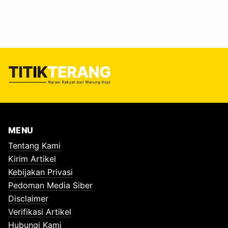
Rachman Junika menegaskan, risiko tinggi dalam operasi
penyelamatan. "Tim penyelamat harus berhati-hati karena
kondisi lokasi longsor sangat berbahaya dan rentan terjadi
longsor susulan," jelasnya, diikutip BBC Indonesia.…
MENU
Tentang Kami
Kirim Artikel
Kebijakan Privasi
Pedoman Media Siber
Disclaimer
Verifikasi Artikel
Hubungi Kami