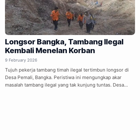
Longsor Bangka, Tambang Ilegal
Kembali Menelan Korban
9 February 2026
Tujuh pekerja tambang timah ilegal tertimbun longsor di
Desa Pemali, Bangka. Peristiwa ini mengungkap akar
masalah tambang ilegal yang tak kunjung tuntas. Desa
Pemali, Bangka, menjadi saksi tragedi longsor di tambang
timah illegal pada Senin (2/2/2026). Belasan pekerja
mengoperasikan ekskavator di lahan bekas tambang ketika
kontur tanah mendadak bergeser. Tanah yang labil
menimbun tujuh pekerja, enam di antaranya tewas
dievakuasi, sementara satu orang masih hilang hingga
Selasa pagi (3/2/2026). Kepala SAR Pangkalpinang, Mikel