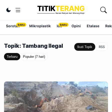
Lewati ke konten
Ubah tema
Sorotan
Mikroplastik
Ide
Opini
Etalase
Rek
Topik: Tambang Ilegal
RSS
Ikuti Topik
Terbaru
Populer (7 hari)