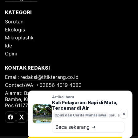
KATEGORI
Sorotan
Ekologis
Mikroplastik
Ide
Opini
KONTAK REDAKSI
Email:
redaksi@titikterang.co.id
Contact/WA: +62856 4019 4083
Alamat: Bambe Nomor 115, RT 009 RW 009, Desa
Artikel baru
Bambe, Kecamatan Driyorejo, Kabupaten Gresik, Kode
Kali Pelayaran: Rapi di Mata,
Pos 61177
Tercemar di Air
✕
Opini dan Cerita Mahasiswa
baru saja
Facebook
X (Twitter)
TikTok
Baca sekarang →