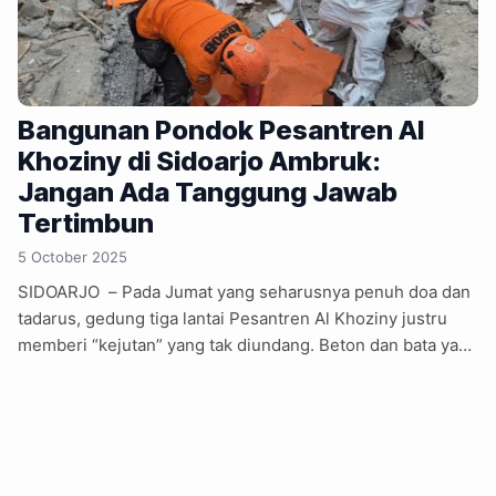
Bangunan Pondok Pesantren Al
Khoziny di Sidoarjo Ambruk:
Jangan Ada Tanggung Jawab
Tertimbun
5 October 2025
SIDOARJO – Pada Jumat yang seharusnya penuh doa dan
tadarus, gedung tiga lantai Pesantren Al Khoziny justru
memberi “kejutan” yang tak diundang. Beton dan bata yang
selama ini menopang aktivitas belajar santri, tiba-tiba
menyerah pada hukum gravitasi, menelan puluhan nyawa
muda yang sedang menimba ilmu agama. Hingga Minggu
(5/10/2025), tercatat 37 santri meninggal dunia, sementara
puluhan lainnya masih dalam pencarian oleh tim SAR