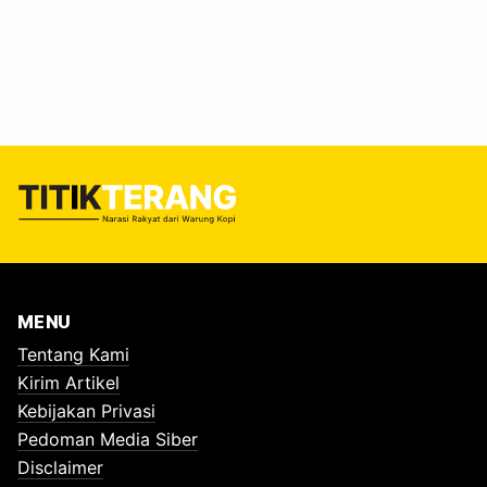
gabungan. Angka ini bukan sekadar statistik; setiap nomor
adalah cerita yang terhenti di tengah doa dan harapan.
“Kami hanya ingin belajar, tapi tiba-tiba dunia kami runtuh,”
ujar Alfatih seorang santri yang berhasil selamat, suaranya
masih bergetar antara…
MENU
Tentang Kami
Kirim Artikel
Kebijakan Privasi
Pedoman Media Siber
Disclaimer