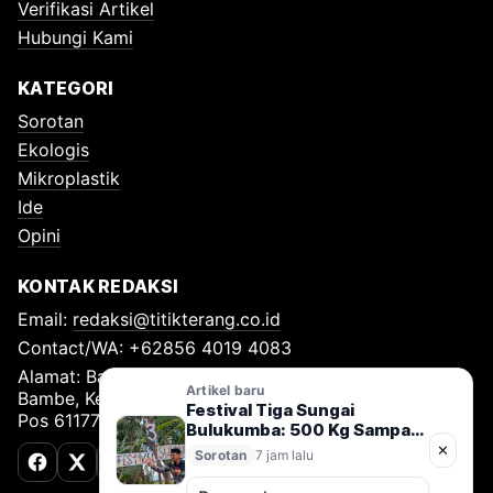
Verifikasi Artikel
Hubungi Kami
KATEGORI
Sorotan
Ekologis
Mikroplastik
Ide
Opini
KONTAK REDAKSI
Email:
redaksi@titikterang.co.id
Contact/WA: +62856 4019 4083
Alamat: Bambe Nomor 115, RT 009 RW 009, Desa
Artikel baru
Bambe, Kecamatan Driyorejo, Kabupaten Gresik, Kode
Festival Tiga Sungai
Pos 61177
Bulukumba: 500 Kg Sampah
Diangkut, Gerakan Jaga
✕
Sorotan
7 jam lalu
Sungai Nusantara Resmi
Facebook
X (Twitter)
TikTok
Dimulai