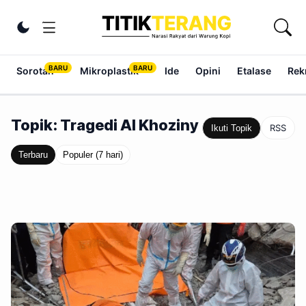
Lewati ke konten
Ubah tema
Sorotan
Mikroplastik
Ide
Opini
Etalase
Rek
Topik: Tragedi Al Khoziny
RSS
Ikuti Topik
Terbaru
Populer (7 hari)