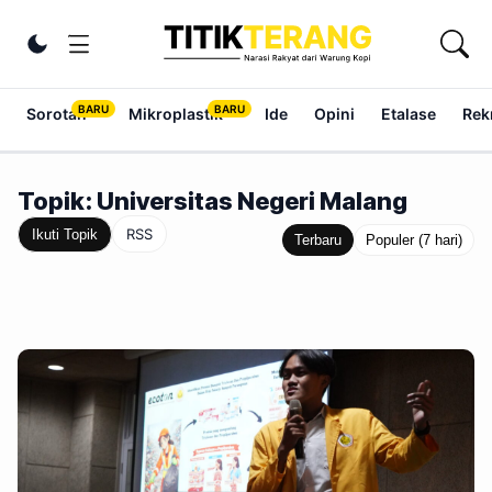
Lewati ke konten
Ubah tema
Sorotan
Mikroplastik
Ide
Opini
Etalase
Rek
Topik: Universitas Negeri Malang
RSS
Ikuti Topik
Terbaru
Populer (7 hari)