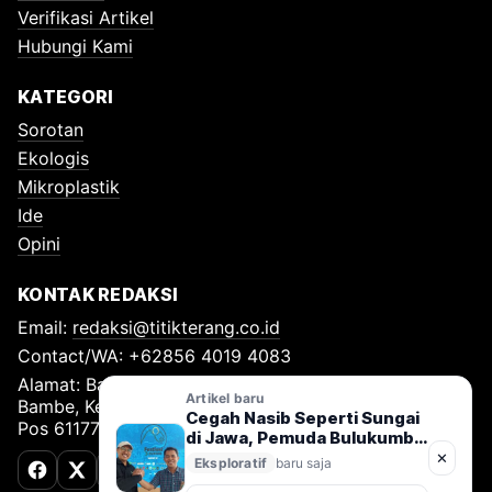
Verifikasi Artikel
Hubungi Kami
KATEGORI
Sorotan
Ekologis
Mikroplastik
Ide
Opini
KONTAK REDAKSI
Email:
redaksi@titikterang.co.id
Contact/WA: +62856 4019 4083
Alamat: Bambe Nomor 115, RT 009 RW 009, Desa
Artikel baru
Bambe, Kecamatan Driyorejo, Kabupaten Gresik, Kode
Cegah Nasib Seperti Sungai
Pos 61177
di Jawa, Pemuda Bulukumba
Diminta Ambil Peran Jaga
✕
Eksploratif
baru saja
Balantieng
Facebook
X (Twitter)
TikTok