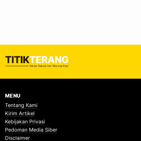
paparan, hingga tabel hasil uji laboratorium. Di hadapan
dosen, peneliti, dan mahasiswa yang memenuhi kursi
auditorium, delapan peneliti muda memaparkan temuan
yang sama-sama mengarah pada satu Kesimpulan, yaitu
tubuh pekerja sampah perempuan menjadi “laboratorium
hidup” bagi berbagai bahan kimia dari plastik dan produk
konsumen modern. Acara yang bertemakan…
MENU
Tentang Kami
Kirim Artikel
Kebijakan Privasi
Pedoman Media Siber
Disclaimer