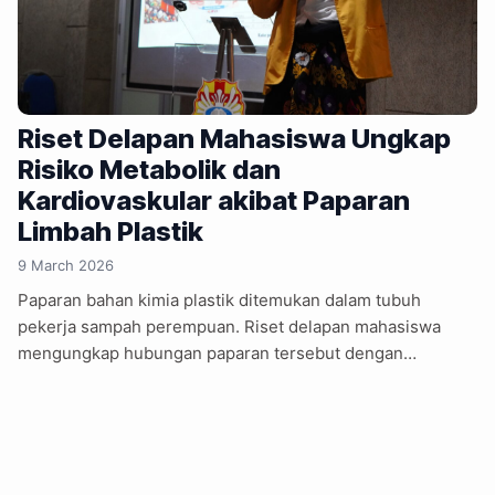
Riset Delapan Mahasiswa Ungkap
Risiko Metabolik dan
Kardiovaskular akibat Paparan
Limbah Plastik
9 March 2026
Paparan bahan kimia plastik ditemukan dalam tubuh
pekerja sampah perempuan. Riset delapan mahasiswa
mengungkap hubungan paparan tersebut dengan
inflamasi, hormon, metabolisme, hingga risiko
kardiovaskular. Suasana Auditorium Lantai 1 Universitas
Katolik Widya Mandala di Kampus Pakuwon Surabaya
tampak lebih serius dari biasanya. Deretan poster ilmiah
berdiri di sisi ruangan, menampilkan grafik, bagan alur