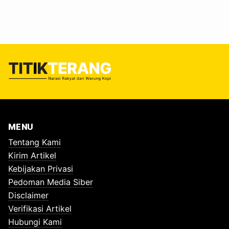
pertemuan tersebut. Yaitu, Koordinator TPS3R Kota
Surabaya, Dwijo Warsito. Ia banyak menyoal pola lama
pengelolaan sampah di beberapa tempat, termasuk di
Surabaya. Dwijo bahkan menyebut, pengelolaan sampah
masih didominasi kiriman langsung sampah organik…
MENU
Tentang Kami
Kirim Artikel
Kebijakan Privasi
Pedoman Media Siber
Disclaimer
Verifikasi Artikel
Hubungi Kami