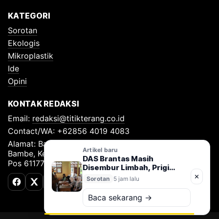
KATEGORI
Sorotan
Ekologis
Mikroplastik
Ide
Opini
KONTAK REDAKSI
Email:
redaksi@titikterang.co.id
Contact/WA: +62856 4019 4083
Alamat: Bambe Nomor 115, RT 009 RW 009, Desa
Artikel baru
Bambe, Kecamatan Driyorejo, Kabupaten Gresik, Kode
DAS Brantas Masih
Pos 61177
Disembur Limbah, Prigi
Arisandi: Pertobatan Ekologi
✕
Sorotan
5 jam lalu
Cuma Slogan
Facebook
X (Twitter)
TikTok
Baca sekarang →