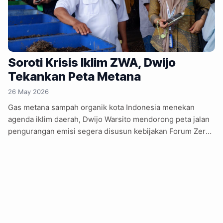
Soroti Krisis Iklim ZWA, Dwijo
Tekankan Peta Metana
26 May 2026
Gas metana sampah organik kota Indonesia menekan
agenda iklim daerah, Dwijo Warsito mendorong peta jalan
pengurangan emisi segera disusun kebijakan Forum Zero
Waste Academy (ZWA) di Surabaya 19–21 Mei 2026,
menghadirkan pertemuan pemerintah daerah, pegiat
lingkungan, organisasi masyarakat sipil, perencana
pembangunan dari sejumlah kota Indonesia. Agenda
menempatkan gas metana timbunan sampah organik
sebagai sorotan krisis iklim jarang masuk prioritas
kebijakan daerah. Namun ada sosok menarik perhatian dari