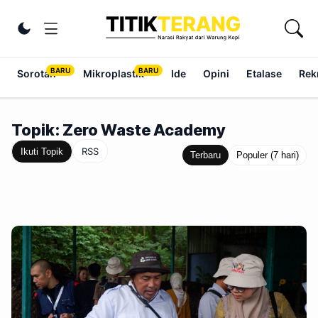
Lewati ke konten
Ubah tema
Sorotan
Mikroplastik
Ide
Opini
Etalase
Rek
Topik: Zero Waste Academy
RSS
Ikuti Topik
Terbaru
Populer (7 hari)