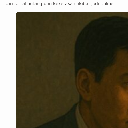
dari spiral hutang dan kekerasan akibat judi online.