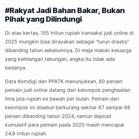
#Rakyat Jadi Bahan Bakar, Bukan
Pihak yang Dilindungi
Di atas kertas, 155 triliun rupiah transaksi judi online di
2025 mungkin bisa dirayakan sebagai “turun drastis”
dibanding tahun sebelumnya. Di meja makan keluarga
yang kehilangan tabungan, angka itu tidak ada
bedanya.
Data Komdigi dan PPATK menunjukkan, 80 persen
pemain judi online datang dari kelompok penghasilan
lima juta rupiah ke bawah per bulan. Pemain dari
kelompok ini disebut berkurang sekitar 67 sampai 68
persen dibanding tahun 2024, namun deposit
kumulatif para pemain pada 2025 masih mencapai
24,9 triliun rupiah.