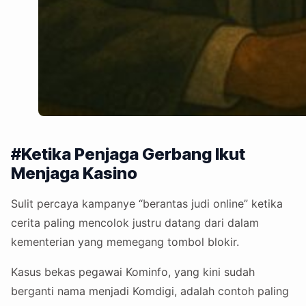
#Ketika Penjaga Gerbang Ikut
Menjaga Kasino
Sulit percaya kampanye “berantas judi online” ketika
cerita paling mencolok justru datang dari dalam
kementerian yang memegang tombol blokir.
Kasus bekas pegawai Kominfo, yang kini sudah
berganti nama menjadi Komdigi, adalah contoh paling