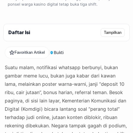
ponsel warga kasino digital tetap buka tiga shift.
Daftar Isi
Tampilkan
Bukti
Favoritkan Artikel
Suatu malam, notifikasi whatsapp berbunyi, bukan
gambar meme lucu, bukan juga kabar dari kawan
lama, melainkan poster warna-warni, janji “deposit 10
ribu, cair jutaan”, bonus harian, referral teman. Besok
paginya, di sisi lain layar, Kementerian Komunikasi dan
Digital (Komdigi) bicara lantang soal “perang total”
terhadap judi online, jutaan konten diblokir, ribuan
rekening dibekukan. Negara tampak gagah di podium,