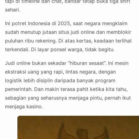
tapi di timeline dan chat, bandar tetap buka tiga shift
sehari.
Ini potret Indonesia di 2025, saat negara mengklaim
sudah menutup jutaan situs judi online dan memblokir
puluhan ribu rekening. Di atas kertas, keadaan terlihat
terkendali. Di layar ponsel warga, tidak begitu.
Judi online bukan sekadar “hiburan sesaat”. Ini mesin
ekstraksi uang yang rapi, lintas negara, dengan
logistik lebih disiplin daripada banyak program
pemerintah. Dan makin terasa pahit ketika kita tahu,
sebagian yang seharusnya menjaga pintu, pernah ikut
menjaga kasino.