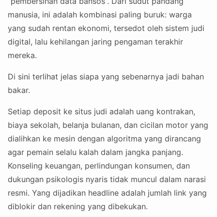
“pembersihan data bansos”. Dari sudut pandang
manusia, ini adalah kombinasi paling buruk: warga
yang sudah rentan ekonomi, tersedot oleh sistem judi
digital, lalu kehilangan jaring pengaman terakhir
mereka.
Di sini terlihat jelas siapa yang sebenarnya jadi bahan
bakar.
Setiap deposit ke situs judi adalah uang kontrakan,
biaya sekolah, belanja bulanan, dan cicilan motor yang
dialihkan ke mesin dengan algoritma yang dirancang
agar pemain selalu kalah dalam jangka panjang.
Konseling keuangan, perlindungan konsumen, dan
dukungan psikologis nyaris tidak muncul dalam narasi
resmi. Yang dijadikan headline adalah jumlah link yang
diblokir dan rekening yang dibekukan.