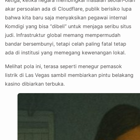
Ketiga, ketika negara membingkai masalah seolah-olah
akar persoalan ada di Cloudflare, publik berisiko lupa
bahwa kita baru saja menyaksikan pegawai internal
Komdigi yang bisa “dibeli” untuk menjaga seribu situs
judi. Infrastruktur global memang mempermudah
bandar bersembunyi, tetapi celah paling fatal tetap
ada di institusi yang memegang kewenangan lokal.
Melihat pola ini, terasa seperti menegur pemasok
listrik di Las Vegas sambil membiarkan pintu belakang
kasino dibiarkan terbuka.