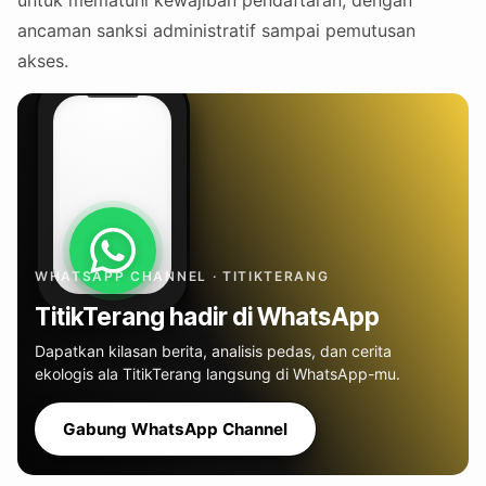
untuk mematuhi kewajiban pendaftaran, dengan
ancaman sanksi administratif sampai pemutusan
akses.
WHATSAPP CHANNEL · TITIKTERANG
TitikTerang hadir di WhatsApp
Dapatkan kilasan berita, analisis pedas, dan cerita
ekologis ala TitikTerang langsung di WhatsApp-mu.
Gabung WhatsApp Channel