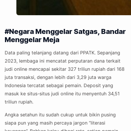
#Negara Menggelar Satgas, Bandar
Menggelar Meja
Data paling telanjang datang dari PPATK. Sepanjang
2023, lembaga ini mencatat perputaran dana terkait
judi online mencapai sekitar 327 triliun rupiah dari 168
juta transaksi, dengan lebih dari 3,29 juta warga
Indonesia tercatat sebagai pemain. Deposit yang
masuk ke situs-situs judi online itu menyentuh 34,51
triliun rupiah.
Angka setahun itu sudah cukup untuk bikin pusing
siapa pun yang masih percaya jargon “literasi