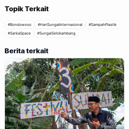
Topik Terkait
#Bondowoso
#HariSungaiInternasional
#SampahPlastik
#SarkaSpace
#SungaiSelokambang
Berita terkait