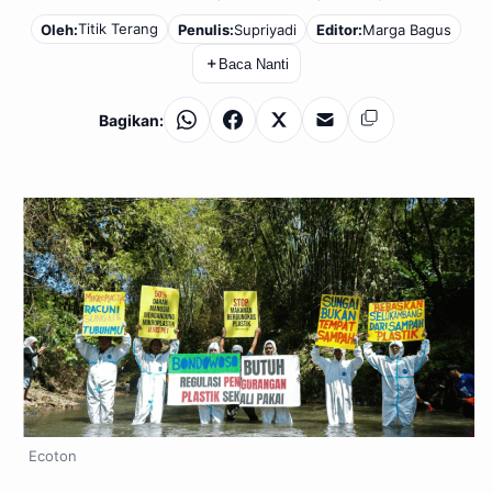
Titik Terang
Oleh:
Penulis:
Supriyadi
Editor:
Marga Bagus
＋
Baca Nanti
Bagikan:
WhatsApp
Facebook
X
Email
Salin
Ecoton