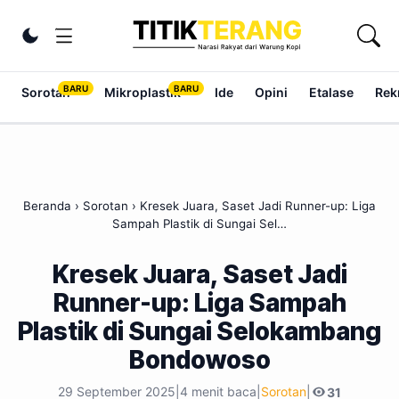
Lewati ke konten
Ubah tema
Sorotan
Mikroplastik
Ide
Opini
Etalase
Rek
Beranda
›
Sorotan
›
Kresek Juara, Saset Jadi Runner-up: Liga
Sampah Plastik di Sungai Sel…
Kresek Juara, Saset Jadi
Runner-up: Liga Sampah
Plastik di Sungai Selokambang
Bondowoso
29 September 2025
|
4 menit baca
|
Sorotan
|
31