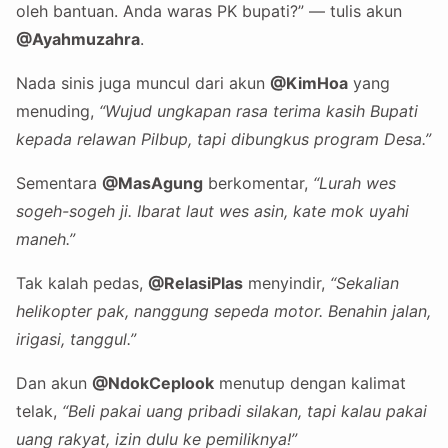
oleh bantuan. Anda waras PK bupati?” — tulis akun
@Ayahmuzahra
.
Nada sinis juga muncul dari akun
@KimHoa
yang
menuding,
“Wujud ungkapan rasa terima kasih Bupati
kepada relawan Pilbup, tapi dibungkus program Desa.”
Sementara
@MasAgung
berkomentar,
“Lurah wes
sogeh-sogeh ji. Ibarat laut wes asin, kate mok uyahi
maneh.”
Tak kalah pedas,
@RelasiPlas
menyindir,
“Sekalian
helikopter pak, nanggung sepeda motor. Benahin jalan,
irigasi, tanggul.”
Dan akun
@NdokCeplook
menutup dengan kalimat
telak,
“Beli pakai uang pribadi silakan, tapi kalau pakai
uang rakyat, izin dulu ke pemiliknya!”