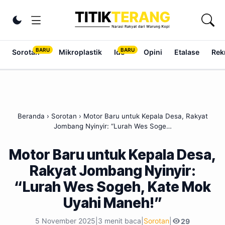
Lewati ke konten
Ubah tema
Sorotan
Mikroplastik
Ide
Opini
Etalase
Rek
Beranda
›
Sorotan
›
Motor Baru untuk Kepala Desa, Rakyat
Jombang Nyinyir: “Lurah Wes Soge…
Motor Baru untuk Kepala Desa,
Rakyat Jombang Nyinyir:
“Lurah Wes Sogeh, Kate Mok
Uyahi Maneh!”
5 November 2025
|
3 menit baca
|
Sorotan
|
29