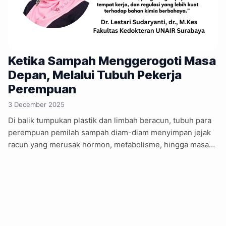
Ketika Sampah Menggerogoti Masa
Depan, Melalui Tubuh Pekerja
Perempuan
3 December 2025
Di balik tumpukan plastik dan limbah beracun, tubuh para
perempuan pemilah sampah diam-diam menyimpan jejak
racun yang merusak hormon, metabolisme, hingga masa
depan anak-anak mereka. Ketika sampah menjadi ancaman
senyap bagi pekerja paling rentan, masa depan bangsa
ikut tergerogoti perlahan. ____________ Di antara tumpukan
botol air mineral, plastik kemasan minyak goreng, bungkus
mi instan, dan lembaran kantong yang robek, ada sosok
perempuan yang tekun memilah satu per satu. Tangan-