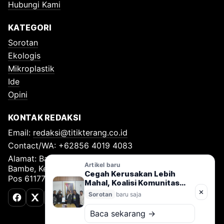
Hubungi Kami
KATEGORI
Sorotan
Ekologis
Mikroplastik
Ide
Opini
KONTAK REDAKSI
Email:
redaksi@titikterang.co.id
Contact/WA: +62856 4019 4083
Alamat: Bambe Nomor 115, RT 009 RW 009, Desa
Artikel baru
Bambe, Kecamatan Driyorejo, Kabupaten Gresik, Kode
Cegah Kerusakan Lebih
Pos 61177
Mahal, Koalisi Komunitas
Desak Penerapan One River,
✕
Sorotan
baru saja
One Plan di Bulukumba
Facebook
X (Twitter)
TikTok
Baca sekarang →