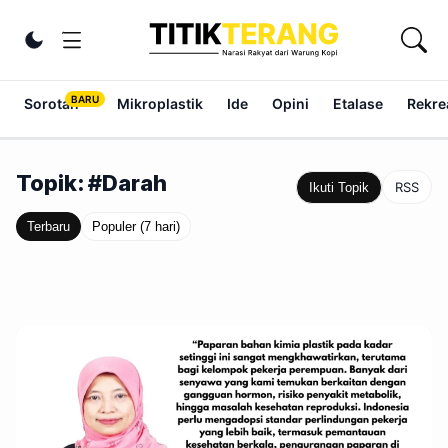
Lewati ke konten
Ubah tema
Sorotan
Mikroplastik
Ide
Opini
Etalase
Rekrea
Topik: #Darah
RSS
Ikuti Topik
Terbaru
Populer (7 hari)