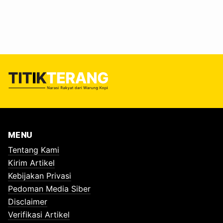
tangan itu mungkin terlihat biasa. Namun, sesungguhnya
mereka sedang berhadapan dengan sesuatu yang jauh
lebih berbahaya daripada bau busuk dan kotoran: racun
senyap dari plastik. Mereka adalah perempuan pemilah
sampah. Pahlawan lingkungan…
MENU
Tentang Kami
Kirim Artikel
Kebijakan Privasi
Pedoman Media Siber
Disclaimer
Verifikasi Artikel