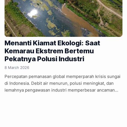
Menanti Kiamat Ekologi: Saat
Kemarau Ekstrem Bertemu
Pekatnya Polusi Industri
8 March 2026
Percepatan pemanasan global memperparah krisis sungai
di Indonesia. Debit air menurun, polusi meningkat, dan
lemahnya pengawasan industri memperbesar ancaman
krisis air dan ekologi. Pemanasan global kini bergerak
lebih cepat dari perkiraan. Para ilmuwan memperingatkan
laju kenaikan suhu Bumi meningkat tajam sejak 2015 dan
berpotensi menembus batas kritis 1,5 derajat Celsius
sebelum 2030. Di Indonesia, percepatan krisis iklim ini