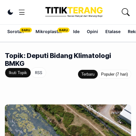
Lewati ke konten
Ubah tema
Sorotan
Mikroplastik
Ide
Opini
Etalase
Rek
Topik: Deputi Bidang Klimatologi
BMKG
RSS
Ikuti Topik
Terbaru
Populer (7 hari)