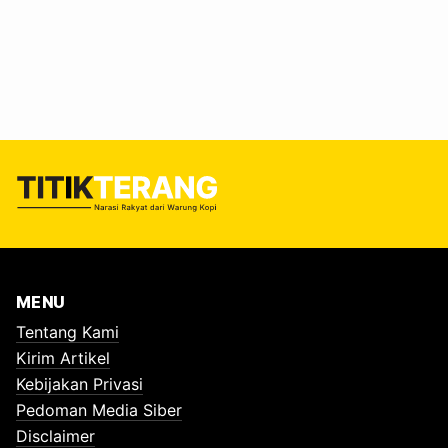
bukan hanya memicu cuaca ekstrem, tetapi juga
memperburuk kondisi sungai yang sudah lama tertekan
oleh pencemaran. Kajian terbaru yang diterbitkan dalam
jurnal Geophysical Research Letters menunjukkan,
pemanasan global hampir berlipat ganda dalam satu
dekade terakhir. “Jika pada periode 1970 hingga 2015
suhu…
MENU
Tentang Kami
Kirim Artikel
Kebijakan Privasi
Pedoman Media Siber
Disclaimer