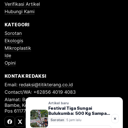
Verifikasi Artikel
Hubungi Kami
KATEGORI
Sorotan
Ekologis
Mikroplastik
Ide
Opini
KONTAK REDAKSI
Email:
redaksi@titikterang.co.id
Contact/WA: +62856 4019 4083
Alamat: Bambe Nomor 115, RT 009 RW 009, Desa
Artikel baru
Bambe, Kecamatan Driyorejo, Kabupaten Gresik, Kode
Festival Tiga Sungai
Pos 61177
Bulukumba: 500 Kg Sampah
Diangkut, Gerakan Jaga
✕
Sorotan
5 jam lalu
Sungai Nusantara Resmi
Facebook
X (Twitter)
TikTok