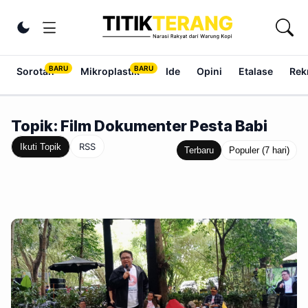
Lewati ke konten
Ubah tema
Sorotan
Mikroplastik
Ide
Opini
Etalase
Rek
Topik: Film Dokumenter Pesta Babi
RSS
Ikuti Topik
Terbaru
Populer (7 hari)