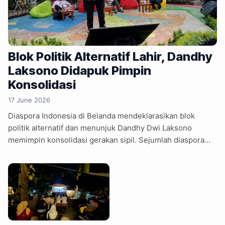
Blok Politik Alternatif Lahir, Dandhy
Laksono Didapuk Pimpin
Konsolidasi
17 June 2026
Diaspora Indonesia di Belanda mendeklarasikan blok
politik alternatif dan menunjuk Dandhy Dwi Laksono
memimpin konsolidasi gerakan sipil. Sejumlah diaspora
Indonesia di Belanda yang terdiri dari pelajar, pekerja,
profesional, dan aktivis masyarakat sipil mendeklarasikan
pembentukan Blok Politik Alternatif pada Rabu (17/6/2026).
Dalam dokumen yang diberi nama Deklarasi Amsterdam,
mereka juga mendaulat Dandhy Dwi Laksono untuk
memimpin fase awal konsolidasi gerakan bersama Reset
Indonesia, Indonesia Baru, dan berbagai kelompok