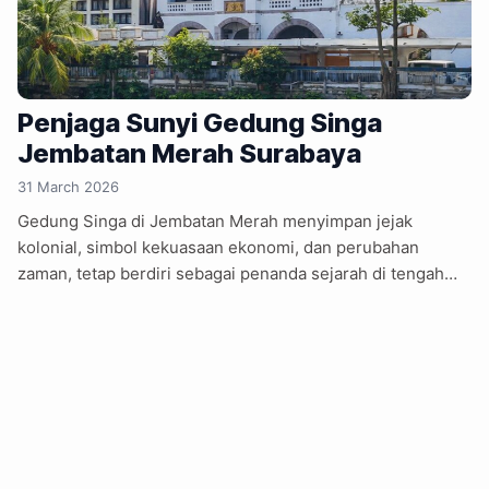
Penjaga Sunyi Gedung Singa
Jembatan Merah Surabaya
31 March 2026
Gedung Singa di Jembatan Merah menyimpan jejak
kolonial, simbol kekuasaan ekonomi, dan perubahan
zaman, tetap berdiri sebagai penanda sejarah di tengah
arus modernisasi kota. Di utara Kota Surabaya, kawasan
Jembatan Merah tak pernah benar-benar sunyi. Deru
kendaraan, klakson bersahutan, dan langkah kaki para
pekerja menjadi lanskap sehari-hari. Di tengah riuh itu,
sebuah bangunan tua berdiri dengan tenang, seolah tak
terpengaruh oleh waktu. Orang-orang mengenalnya
sebagai Gedung Singa. Bangunan ini didirikan pada 1901,
ketika Surabaya masih berada di bawah kekuasaan Hindia