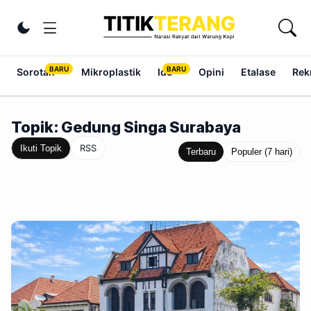
Lewati ke konten
Ubah tema
Sorotan
Mikroplastik
Ide
Opini
Etalase
Rek
Topik: Gedung Singa Surabaya
RSS
Ikuti Topik
Terbaru
Populer (7 hari)