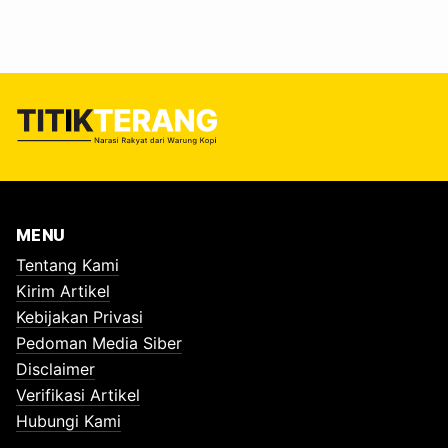
Belanda. Saat itu, kawasan di sekitar gedung dikenal
sebagai Willemskade - sebuah wilayah strategis yang
dekat dengan pelabuhan dan jalur…
MENU
Tentang Kami
Kirim Artikel
Kebijakan Privasi
Pedoman Media Siber
Disclaimer
Verifikasi Artikel
Hubungi Kami