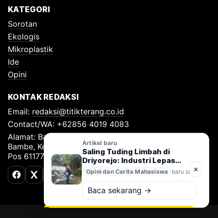
KATEGORI
Sorotan
Ekologis
Mikroplastik
Ide
Opini
KONTAK REDAKSI
Email:
redaksi@titikterang.co.id
Contact/WA: +62856 4019 4083
Alamat: Bambe Nomor 115, RT 009 RW 009, Desa
Artikel baru
Bambe, Kecamatan Driyorejo, Kabupaten Gresik, Kode
Saling Tuding Limbah di
Pos 61177
Driyorejo: Industri Lepas
Tangan, Kali Surabaya
✕
Opini dan Cerita Mahasiswa
baru saja
Terancam
Facebook
X (Twitter)
TikTok
Baca sekarang →