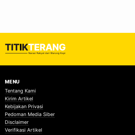
terhadap masyarakat yang mempertahankan ruang
hidupnya. Permulaan penyidikan tersebut tertuang dalam
Surat Pemberitahuan Dimulainya Penyidikan (SPDP)
Nomor SPDP/01/1/RES.5./2026/DITRESKRIMSUS yang
dikirimkan kepada Kejaksaan Tinggi Maluku Utara pada 26
Februari 2026. Penyidikan dilakukan berkaitan dengan
aksi…
MENU
Tentang Kami
Kirim Artikel
Kebijakan Privasi
Pedoman Media Siber
Disclaimer
Verifikasi Artikel