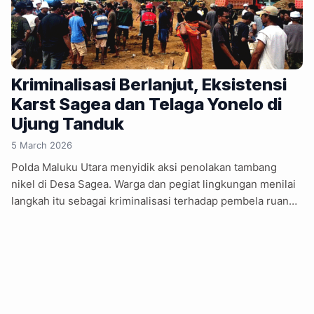
Kriminalisasi Berlanjut, Eksistensi
Karst Sagea dan Telaga Yonelo di
Ujung Tanduk
5 March 2026
Polda Maluku Utara menyidik aksi penolakan tambang
nikel di Desa Sagea. Warga dan pegiat lingkungan menilai
langkah itu sebagai kriminalisasi terhadap pembela ruang
hidup. Kepolisian Daerah Maluku Utara mulai melakukan
penyidikan atas dugaan tindak pidana dalam aksi
penolakan tambang di Desa Sagea, Kecamatan Weda
Utara, Halmahera Tengah, Maluku Utara. Langkah hukum
ini menuai kritik dari warga dan pegiat lingkungan yang
menilai proses tersebut sebagai bentuk kriminalisasi