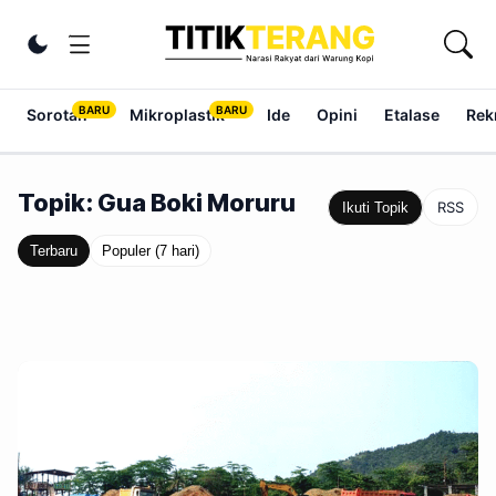
Lewati ke konten
Ubah tema
Sorotan
Mikroplastik
Ide
Opini
Etalase
Rek
Topik: Gua Boki Moruru
RSS
Ikuti Topik
Terbaru
Populer (7 hari)