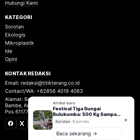
Hubungi Kami
KATEGORI
Sorotan
Ekologis
Mikroplastik
Ide
Opini
KONTAK REDAKSI
Email:
redaksi@titikterang.co.id
Contact/WA: +62856 4019 4083
Alamat: Bambe Nomor 115, RT 009 RW 009, Desa
Artikel baru
Bambe, Kecamatan Driyorejo, Kabupaten Gresik, Kode
Festival Tiga Sungai
Pos 61177
Bulukumba: 500 Kg Sampah
Diangkut, Gerakan Jaga
✕
Sorotan
8 jam lalu
Sungai Nusantara Resmi
Facebook
X (Twitter)
TikTok
Dimulai
Baca sekarang →