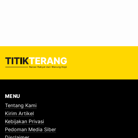
Resources Assessment (FRA) 2025 di ajang Global Forest
Observations Initiative (GFOI) Plenary 2025 di Bali pada
Selasa - Kamis, 21 - 23 Oktober 2025. Laporan lima
tahunan ini ibarat laporan kesehatan bumi versi kehutanan.
Dan hasilnya, yah,…
MENU
Tentang Kami
Kirim Artikel
Kebijakan Privasi
Pedoman Media Siber
Disclaimer