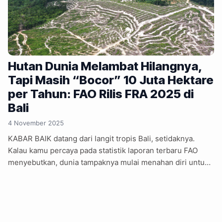
Hutan Dunia Melambat Hilangnya,
Tapi Masih “Bocor” 10 Juta Hektare
per Tahun: FAO Rilis FRA 2025 di
Bali
4 November 2025
KABAR BAIK datang dari langit tropis Bali, setidaknya.
Kalau kamu percaya pada statistik laporan terbaru FAO
menyebutkan, dunia tampaknya mulai menahan diri untuk
tidak menebang hutan secepat dulu. Tapi tunggu dulu,
sebelum kamu euforia menanam pohon, angka-angka di
laporan ini masih bikin kening berkerut. Setidaknya 10,9
juta hektare hutan lenyap setiap tahun. Iya, pelan, tapi
tetap hilang. FAO belum lama merilis Global Forest