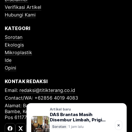
Verifikasi Artikel
Hubungi Kami
KATEGORI
Sorotan
Ekologis
Mikroplastik
Ide
Opini
KONTAK REDAKSI
Email:
redaksi@titikterang.co.id
Contact/WA: +62856 4019 4083
Alamat: Bambe Nomor 115, RT 009 RW 009, Desa
Artikel baru
Bambe, Kecamatan Driyorejo, Kabupaten Gresik, Kode
DAS Brantas Masih
Pos 61177
Disembur Limbah, Prigi
Arisandi: Pertobatan Ekologi
✕
Sorotan
1 jam lalu
Cuma Slogan
Facebook
X (Twitter)
TikTok