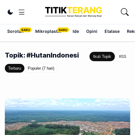
Lewati ke konten
Ubah tema
Sorotan
Mikroplastik
Ide
Opini
Etalase
Rek
Topik: #HutanIndonesi
RSS
Ikuti Topik
Terbaru
Populer (7 hari)