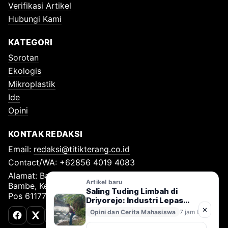
Verifikasi Artikel
Hubungi Kami
KATEGORI
Sorotan
Ekologis
Mikroplastik
Ide
Opini
KONTAK REDAKSI
Email:
redaksi@titikterang.co.id
Contact/WA: +62856 4019 4083
Alamat: Bambe Nomor 115, RT 009 RW 009, Desa
Artikel baru
Bambe, Kecamatan Driyorejo, Kabupaten Gresik, Kode
Saling Tuding Limbah di
Pos 61177
Driyorejo: Industri Lepas
Tangan, Kali Surabaya
✕
Opini dan Cerita Mahasiswa
7 jam lalu
Terancam
Facebook
X (Twitter)
TikTok