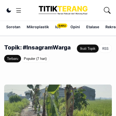
Lewati ke konten
Ubah tema
Sorotan
Mikroplastik
Ide
Opini
Etalase
Rekrea
Topik: #InsagramWarga
RSS
Ikuti Topik
Terbaru
Populer (7 hari)