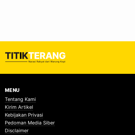
warga harus membiayai warga lain untuk tugas negara?
Kreativitas komunitas mendadak berubah jadi cermin
besar yang memamerkan kegagalan tata kelola
infrastruktur. #“Inovasi Publik atau Pengakuan Diam-diam
Pemerintah Kewalahan?” [caption id="" align="alignnone"
width="1920"] Instagram @WargaJombang[/caption]
Sebuah akun Instagram @WargaJombang mengunggah
video, yang…
MENU
Tentang Kami
Kirim Artikel
Kebijakan Privasi
Pedoman Media Siber
Disclaimer