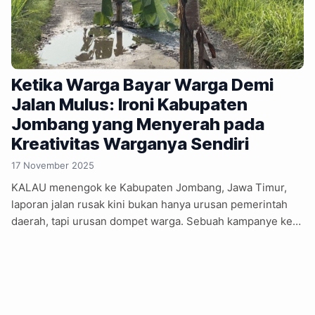
Ketika Warga Bayar Warga Demi
Jalan Mulus: Ironi Kabupaten
Jombang yang Menyerah pada
Kreativitas Warganya Sendiri
17 November 2025
KALAU menengok ke Kabupaten Jombang, Jawa Timur,
laporan jalan rusak kini bukan hanya urusan pemerintah
daerah, tapi urusan dompet warga. Sebuah kampanye kecil
berimbalan Rp25.000 malah membuka borok lama, betapa
kanal formal pemerintah tidak cukup dipercaya untuk
mengurus aspal retak di depan rumah. Video-video jalan
berlubang yang dibayar dengan dua lembar uang merah
justru memunculkan pertanyaan paling getir, kenapa