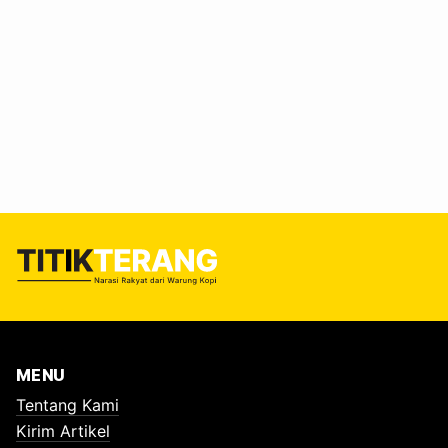
menutupi sejarah gelap Orde Baru dan pelanggaran HAM
yang selama ini membekas di memori publik? Masyarakat
sipil menolak keras penganugerahan ini. Aktivis menilai
langkah ini berpotensi menghapus sejarah dan
memutihkan catatan pelanggaran Soeharto. Gelar
pahlawan hadir di tengah kontroversi, di saat rakyat masih
menunggu keadilan bagi korban HAM dan generasi muda
belajar menilai kepahlawanan tanpa menormalisasi
kekerasan masa lalu. #Seremoni dan Simbolisme di Istana
Secara simbolis, penghargaan Pahlawan Nasional diterima
oleh…
MENU
Tentang Kami
Kirim Artikel