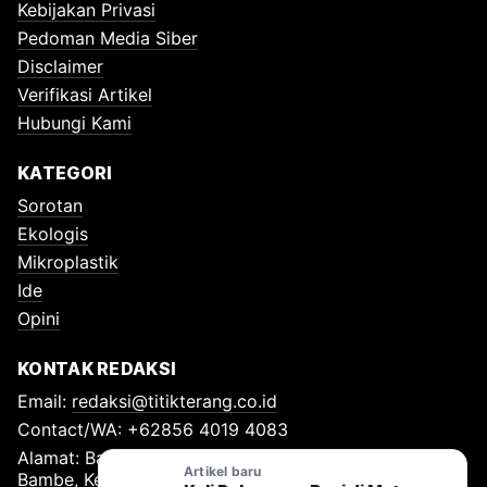
Kebijakan Privasi
Pedoman Media Siber
Disclaimer
Verifikasi Artikel
Hubungi Kami
KATEGORI
Sorotan
Ekologis
Mikroplastik
Ide
Opini
KONTAK REDAKSI
Email:
redaksi@titikterang.co.id
Contact/WA: +62856 4019 4083
Alamat: Bambe Nomor 115, RT 009 RW 009, Desa
Artikel baru
Bambe, Kecamatan Driyorejo, Kabupaten Gresik, Kode