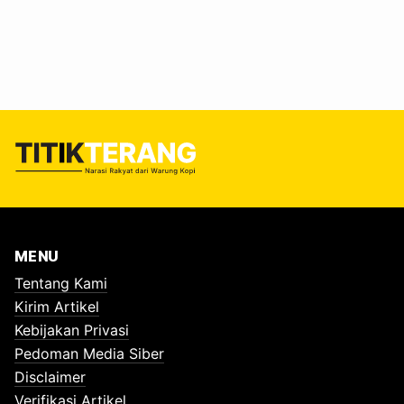
krisis lingkungan ini kembali mengancam seiring
datangnya musim kemarau. #Memori Kelam Kemarau: Dari
Pipa Tersumbat hingga Warga Bertayamum Bagi warga
Surabaya, tragedi lingkungan ini bukan sekadar cerita
usang di buku…
MENU
Tentang Kami
Kirim Artikel
Kebijakan Privasi
Pedoman Media Siber
Disclaimer
Verifikasi Artikel