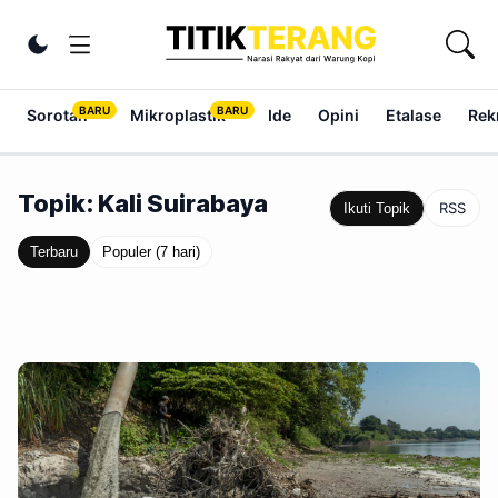
Lewati ke konten
Ubah tema
Sorotan
Mikroplastik
Ide
Opini
Etalase
Rek
Topik: Kali Suirabaya
RSS
Ikuti Topik
Terbaru
Populer (7 hari)