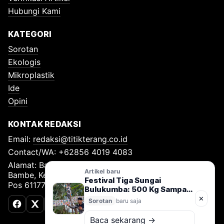
Hubungi Kami
KATEGORI
Sorotan
Ekologis
Mikroplastik
Ide
Opini
KONTAK REDAKSI
Email:
redaksi@titikterang.co.id
Contact/WA: +62856 4019 4083
Alamat: Bambe Nomor 115, RT 009 RW 009, Desa
Artikel baru
Bambe, Kecamatan Driyorejo, Kabupaten Gresik, Kode
Festival Tiga Sungai
Pos 61177
Bulukumba: 500 Kg Sampah
Diangkut, Gerakan Jaga
✕
Sorotan
baru saja
Sungai Nusantara Resmi
Facebook
X (Twitter)
TikTok
Dimulai
Baca sekarang →