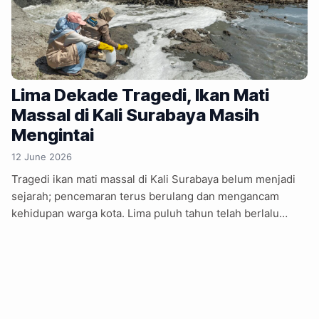
Lima Dekade Tragedi, Ikan Mati
Massal di Kali Surabaya Masih
Mengintai
12 June 2026
Tragedi ikan mati massal di Kali Surabaya belum menjadi
sejarah; pencemaran terus berulang dan mengancam
kehidupan warga kota. Lima puluh tahun telah berlalu
sejak tragedi ikan mati massal pertama kali menggemarkan
Jawa Timur pada tahun 1975. Namun hingga hari ini, Kali
Surabaya yang memegang peran vital sebagai sumber air
baku utama Kota Surabaya sekaligus urat nadi kehidupan
masyarakat, masih terus didera siklus pencemaran yang
sama. Bahkan, memasuki tahun 2026, bayang-bayang