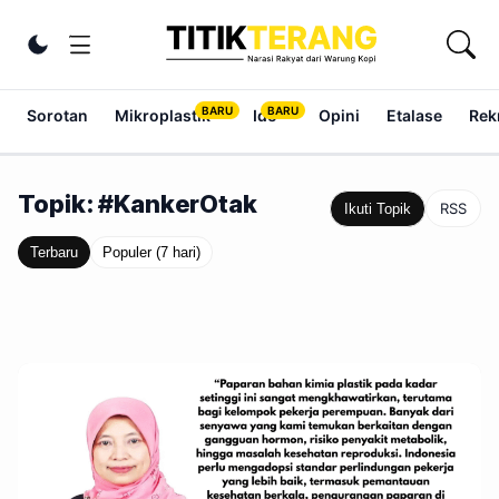
Lewati ke konten
Ubah tema
Sorotan
Mikroplastik
Ide
Opini
Etalase
Rek
Topik: #KankerOtak
RSS
Ikuti Topik
Terbaru
Populer (7 hari)