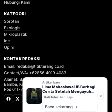
Hubungi Kami
KATEGORI
Sorotan
Ekologis
Mikroplastik
Ide
Opini
KONTAK REDAKSI
Email:
redaksi@titikterang.co.id
Contact/WA: +62856 4019 4083
Alamat: Bambe Nomor 115, RT 009 RW 009, Desa
Artikel baru
Bambe, Kecamatan Driyorejo, Kabupaten Gresik, Kode
Lima Mahasiswa UB Berbagi
Pos 61177
Cerita Setelah Mengayuh
Refelin di Kali Tebu
✕
Kali Tebu
baru saja
Surabaya
Facebook
X (Twitter)
TikTok
Baca sekarang →