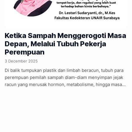
Ketika Sampah Menggerogoti Masa
Depan, Melalui Tubuh Pekerja
Perempuan
3 December 2025
Di balik tumpukan plastik dan limbah beracun, tubuh para
perempuan pemilah sampah diam-diam menyimpan jejak
racun yang merusak hormon, metabolisme, hingga masa
depan anak-anak mereka. Ketika sampah menjadi ancaman
senyap bagi pekerja paling rentan, masa depan bangsa
ikut tergerogoti perlahan. ____________ Di antara tumpukan
botol air mineral, plastik kemasan minyak goreng, bungkus
mi instan, dan lembaran kantong yang robek, ada sosok
perempuan yang tekun memilah satu per satu. Tangan-