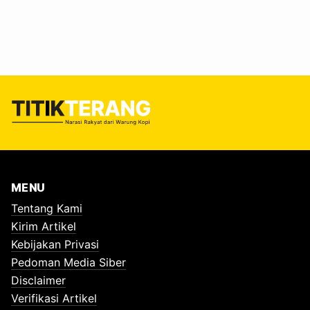
tangan itu mungkin terlihat biasa. Namun, sesungguhnya
mereka sedang berhadapan dengan sesuatu yang jauh
lebih berbahaya daripada bau busuk dan kotoran: racun
senyap dari plastik. Mereka adalah perempuan pemilah
sampah. Pahlawan lingkungan…
MENU
Tentang Kami
Kirim Artikel
Kebijakan Privasi
Pedoman Media Siber
Disclaimer
Verifikasi Artikel