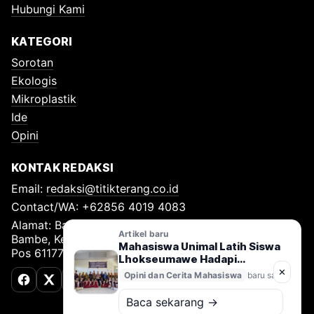
Hubungi Kami
KATEGORI
Sorotan
Ekologis
Mikroplastik
Ide
Opini
KONTAK REDAKSI
Email:
redaksi@titikterang.co.id
Contact/WA: +62856 4019 4083
Alamat: Bambe Nomor 115, RT 009 RW 009, Desa
Artikel baru
Bambe, Kecamatan Driyorejo, Kabupaten Gresik, Kode
Mahasiswa Unimal Latih Siswa
Pos 61177
Lhokseumawe Hadapi
Bencana dan Kuasai
✕
Opini dan Cerita Mahasiswa
baru saja
Pertolongan Pertama Saat
Facebook
X (Twitter)
TikTok
Darurat
Baca sekarang →