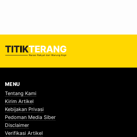
ditimbang-timbang, lalu tentu saja difoto rame-rame. Yes,
inilah momen World Cleanup Day (WCD). Gerakan bersih-
bersih massal yang digelar serentak di seluruh dunia.
Tahun ini, Sidoarjo ikut heboh. Ada panggung sambutan
pejabat, drone…
MENU
Tentang Kami
Kirim Artikel
Kebijakan Privasi
Pedoman Media Siber
Disclaimer
Verifikasi Artikel