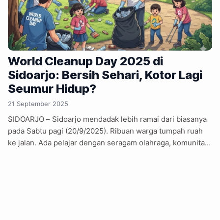
World Cleanup Day 2025 di
Sidoarjo: Bersih Sehari, Kotor Lagi
Seumur Hidup?
21 September 2025
SIDOARJO – Sidoarjo mendadak lebih ramai dari biasanya
pada Sabtu pagi (20/9/2025). Ribuan warga tumpah ruah
ke jalan. Ada pelajar dengan seragam olahraga, komunitas
pecinta lingkungan, ASN dengan rompi dinas, bahkan
emak-emak PKK yang biasanya sibuk arisan pun kali ini
kompak memegang karung sampah. Misi mereka
sederhana: memungut sampah. Dari puntung rokok, plastik
kopi saset, sampai botol air mineral yang entah sejak
kapan tergeletak di selokan. Semua dikumpulkan,