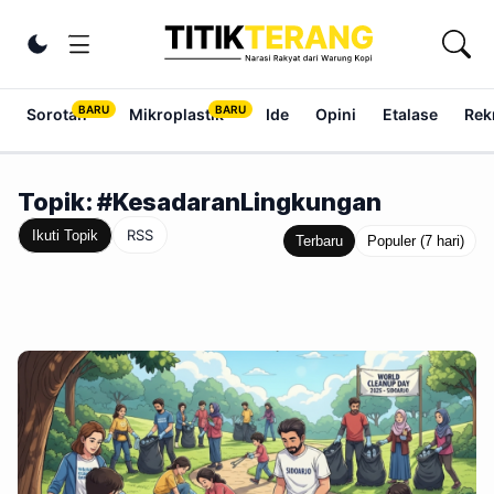
Lewati ke konten
Ubah tema
Sorotan
Mikroplastik
Ide
Opini
Etalase
Rek
Topik: #KesadaranLingkungan
RSS
Ikuti Topik
Terbaru
Populer (7 hari)