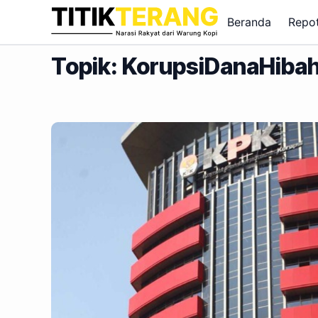
Lewati ke konten
Beranda
Repo
Topik: KorupsiDanaHiba