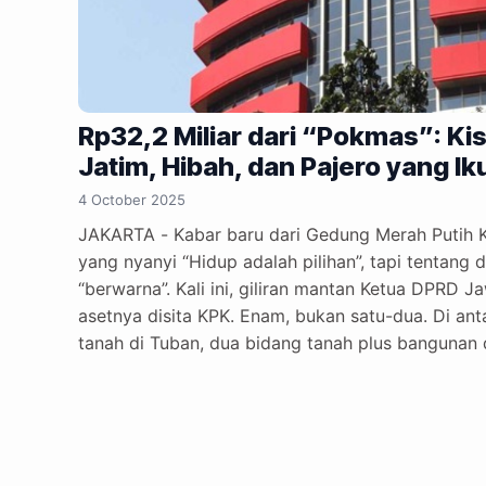
Rp32,2 Miliar dari “Pokmas”: K
Jatim, Hibah, dan Pajero yang Ik
4 October 2025
JAKARTA - Kabar baru dari Gedung Merah Putih 
yang nyanyi “Hidup adalah pilihan”, tapi tentang 
“berwarna”. Kali ini, giliran mantan Ketua DPRD 
asetnya disita KPK. Enam, bukan satu-dua. Di an
tanah di Tuban, dua bidang tanah plus bangunan 
tanpa mobil gagah itu kayak sayur tanpa garam — s
Kalau ditotal, tanahnya lebih dari 12.000 meter p