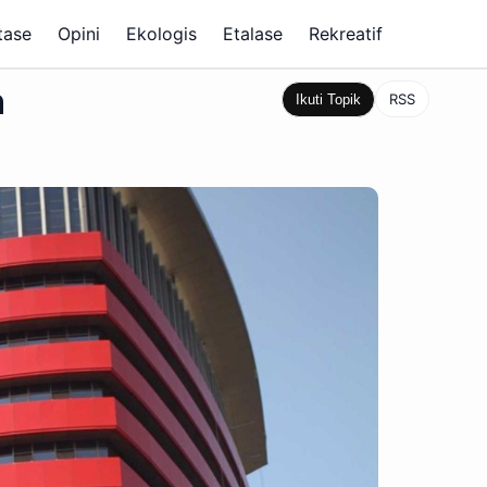
tase
Opini
Ekologis
Etalase
Rekreatif
h
RSS
Ikuti Topik