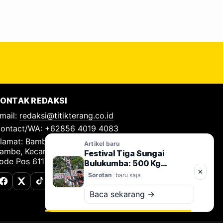
ONTAK REDAKSI
mail:
redaksi@titikterang.co.id
ontact/WA: +62856 4019 4083
lamat: Bambe Nomor 115, RT 009 RW 009, Desa
Artikel baru
ambe, Kecamatan Driyorejo, Kabupaten Gresik,
Festival Tiga Sungai
ode Pos 61177
Bulukumba: 500 Kg
✕
Sampah Diangkut, Gerakan
Sorotan
baru saja
Jaga Sungai Nusantara
Facebook
X (Twitter)
TikTok
Resmi Dimulai
Baca sekarang →