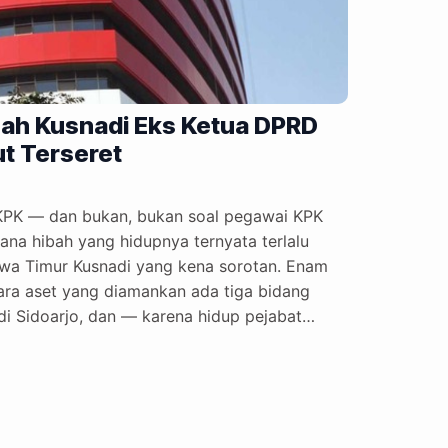
isah Kusnadi Eks Ketua DPRD
ut Terseret
KPK — dan bukan, bukan soal pegawai KPK
dana hibah yang hidupnya ternyata terlalu
Jawa Timur Kusnadi yang kena sorotan. Enam
tara aset yang diamankan ada tiga bidang
di Sidoarjo, dan — karena hidup pejabat
atu unit Mitsubishi Pajero juga ikut disita.
ersegi. Cukup luas buat bikin…