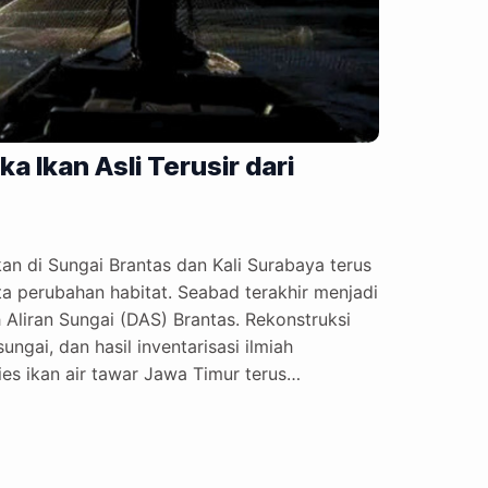
a Ikan Asli Terusir dari
kan di Sungai Brantas dan Kali Surabaya terus
 perubahan habitat. Seabad terakhir menjadi
h Aliran Sungai (DAS) Brantas. Rekonstruksi
gai, dan hasil inventarisasi ilmiah
es ikan air tawar Jawa Timur terus
emuan paling mutakhir memperlihatkan
kan kini semakin langka. Sejumlah ikan asli
kosistem Brantas kini hanya ditemukan dalam
ng dari lokasi…