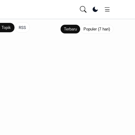
Ubah tema
RSS
i Topik
Terbaru
Populer (7 hari)