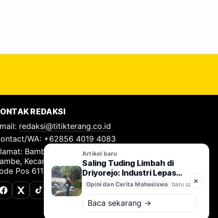
ONTAK REDAKSI
mail:
redaksi@titikterang.co.id
ontact/WA: +62856 4019 4083
lamat: Bambe Nomor 115, RT 009 RW 009, Desa
Artikel baru
ambe, Kecamatan Driyorejo, Kabupaten Gresik,
Saling Tuding Limbah di
ode Pos 61177
Driyorejo: Industri Lepas
✕
Tangan, Kali Surabaya
Opini dan Cerita Mahasiswa
baru saja
Terancam
Facebook
X (Twitter)
TikTok
Baca sekarang →