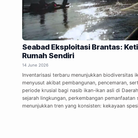
Seabad Eksploitasi Brantas: Ketik
Rumah Sendiri
14 June 2026
Inventarisasi terbaru menunjukkan biodiversitas i
menyusut akibat pembangunan, pencemaran, serta
periode krusial bagi nasib ikan-ikan asli di Daera
sejarah lingkungan, perkembangan pemanfaatan sun
menunjukkan tren yang konsisten: kekayaan spesi
mengalami penyusutan dari dekade ke dekade. T
bahwa sebagian spesies yang dahulu umum ditemu
yang selama puluhan tahun menjadi bagian dari e
jumlah terbatas, bahkan sebagian mulai menghila