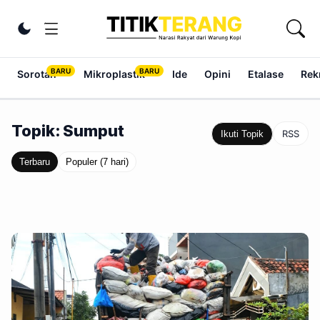
Lewati ke konten
Ubah tema
Sorotan
Mikroplastik
Ide
Opini
Etalase
Rek
Topik: Sumput
RSS
Ikuti Topik
Terbaru
Populer (7 hari)