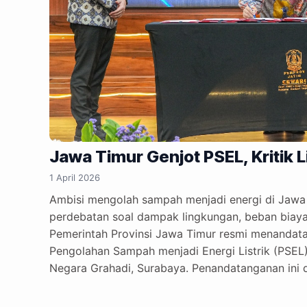
Jawa Timur Genjot PSEL, Kritik
1 April 2026
Ambisi mengolah sampah menjadi energi di Jawa
perdebatan soal dampak lingkungan, beban biaya
Pemerintah Provinsi Jawa Timur resmi menandata
Pengolahan Sampah menjadi Energi Listrik (PSEL
Negara Grahadi, Surabaya. Penandatanganan ini 
Khofifah Indar Parawansa, bersama tujuh bupati 
dan Malang Raya. Kegiatan tersebut turut disaksi