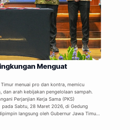
 Lingkungan Menguat
 Timur menuai pro dan kontra, memicu
, dan arah kebijakan pengelolaan sampah.
ngani Perjanjian Kerja Sama (PKS)
) pada Sabtu, 28 Maret 2026, di Gedung
dipimpin langsung oleh Gubernur Jawa Timur,
dan wali kota dari kawasan Surabaya Raya
kan oleh Menteri Lingkungan Hidup RI, Hanif