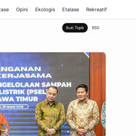
tase
Opini
Ekologis
Etalase
Rekreatif
RSS
Ikuti Topik