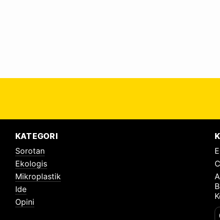
 daerah, termasuk Kepala Dinas Lingkungan
KATEGORI
K
Sorotan
E
Ekologis
C
Mikroplastik
A
B
Ide
K
Opini