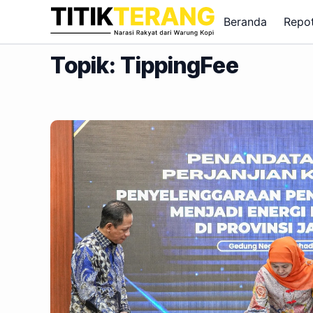
Lewati ke konten
Beranda
Repo
Topik: TippingFee