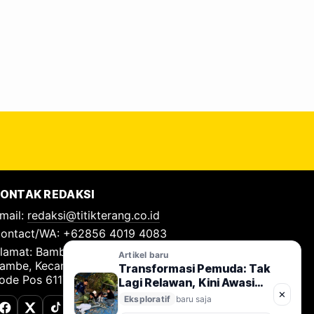
ONTAK REDAKSI
mail:
redaksi@titikterang.co.id
ontact/WA: +62856 4019 4083
lamat: Bambe Nomor 115, RT 009 RW 009, Desa
Artikel baru
ambe, Kecamatan Driyorejo, Kabupaten Gresik,
Transformasi Pemuda: Tak
ode Pos 61177
Lagi Relawan, Kini Awasi
✕
Sungai
Eksploratif
baru saja
Facebook
X (Twitter)
TikTok