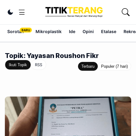
Lewati ke konten
Ubah tema
Sorotan
Mikroplastik
Ide
Opini
Etalase
Rekrea
Topik: Yayasan Roushon Fikr
RSS
Ikuti Topik
Terbaru
Populer (7 hari)