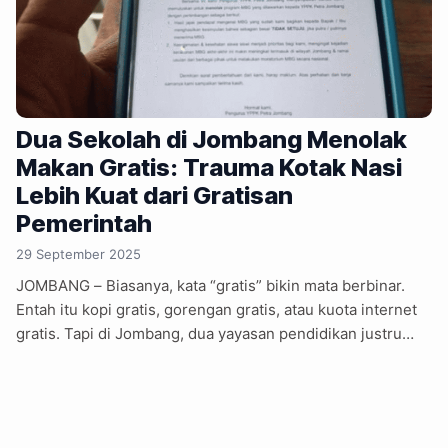
Dua Sekolah di Jombang Menolak
Makan Gratis: Trauma Kotak Nasi
Lebih Kuat dari Gratisan
Pemerintah
29 September 2025
JOMBANG – Biasanya, kata “gratis” bikin mata berbinar.
Entah itu kopi gratis, gorengan gratis, atau kuota internet
gratis. Tapi di Jombang, dua yayasan pendidikan justru
menolak program Makan Bergizi Gratis (MBG). Alasannya
sederhana: takut murid-murid mereka jadi korban
keracunan massal. Ya, gratis memang nikmat, tapi kalau
nikmat itu bisa bikin perut mules berjamaah, trauma