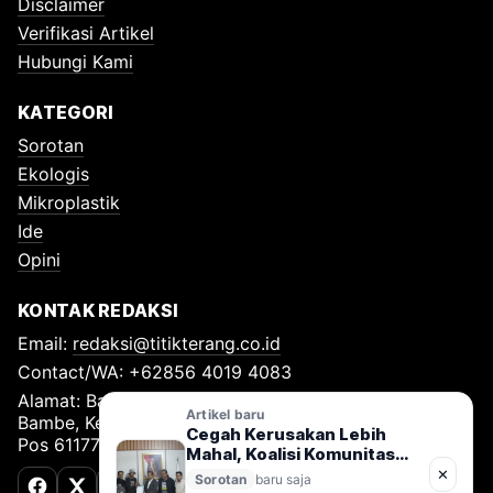
Disclaimer
Verifikasi Artikel
Hubungi Kami
KATEGORI
Sorotan
Ekologis
Mikroplastik
Ide
Opini
KONTAK REDAKSI
Email:
redaksi@titikterang.co.id
Contact/WA: +62856 4019 4083
Alamat: Bambe Nomor 115, RT 009 RW 009, Desa
Artikel baru
Bambe, Kecamatan Driyorejo, Kabupaten Gresik, Kode
Cegah Kerusakan Lebih
Pos 61177
Mahal, Koalisi Komunitas
Desak Penerapan One River,
✕
Sorotan
baru saja