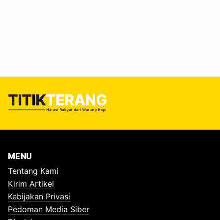
muncul lebih cepat daripada rasa senang. #Trauma Kotak
Nasi Kasus keracunan di beberapa sekolah beberapa
waktu terakhir masih segar di ingatan. Anak-anak yang
seharusnya belajar matematika dan bahasa Inggris, malah
belajar jurus jongkok di WC. Orang tua panik, guru
kebingungan, dan rumah sakit mendapat “bonus pasien…
MENU
Tentang Kami
Kirim Artikel
Kebijakan Privasi
Pedoman Media Siber