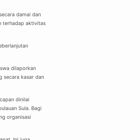
 secara damai dan
terhadap aktivitas
eberlanjutan
iswa dilaporkan
g secara kasar dan
capan dinilai
ulauan Sula. Bagi
ng organisasi
at. Ini juga