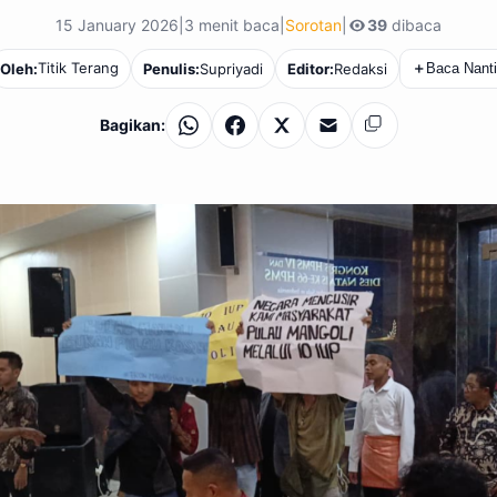
15 January 2026
|
3 menit baca
|
Sorotan
|
39
dibaca
Titik Terang
Oleh:
Penulis:
Supriyadi
Editor:
Redaksi
＋
Baca Nanti
Bagikan:
WhatsApp
Facebook
X
Email
Salin