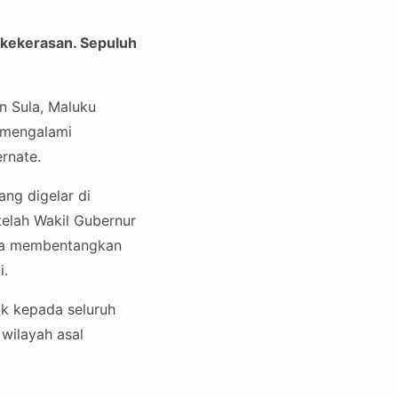
 kekerasan. Sepuluh
n Sula, Maluku
u mengalami
ernate.
ang digelar di
telah Wakil Gubernur
swa membentangkan
i.
ik kepada seluruh
wilayah asal