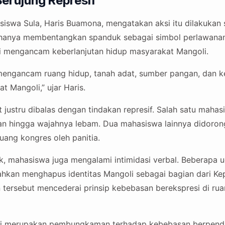
erujung Represif
iswa Sula, Haris Buamona, mengatakan aksi itu dilakukan
 hanya membentangkan spanduk sebagai simbol perlawanan 
i mengancam keberlanjutan hidup masyarakat Mangoli.
mengancam ruang hidup, tanah adat, sumber pangan, dan k
 Mangoli,” ujar Haris.
 justru dibalas dengan tindakan represif. Salah satu mahas
n hingga wajahnya lebam. Dua mahasiswa lainnya didoron
ruang kongres oleh panitia.
ik, mahasiswa juga mengalami intimidasi verbal. Beberapa u
kan menghapus identitas Mangoli sebagai bagian dari Kep
 tersebut mencederai prinsip kebebasan berekspresi di rua
ini merupakan pembungkaman terhadap kebebasan berpendap