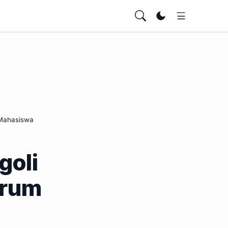
Ubah tema
 Mahasiswa
goli
orum