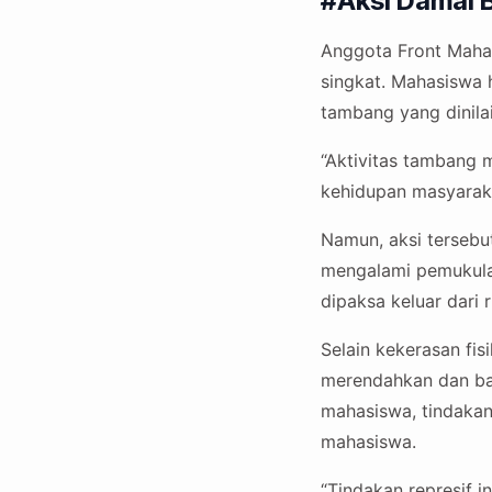
#Aksi Damai B
Anggota Front Mahas
singkat. Mahasiswa
tambang yang dinila
“Aktivitas tambang 
kehidupan masyarakat
Namun, aksi tersebut
mengalami pemukula
dipaksa keluar dari 
Selain kekerasan fis
merendahkan dan bah
mahasiswa, tindakan
mahasiswa.
“Tindakan represif 