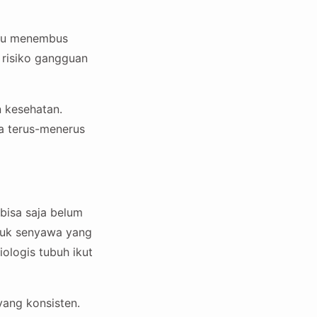
mpu menembus
 risiko gangguan
n kesehatan.
a terus-menerus
 bisa saja belum
suk senyawa yang
ologis tubuh ikut
yang konsisten.