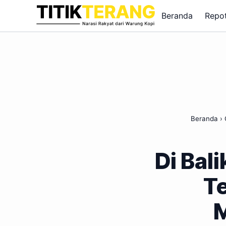
Lewati ke konten
Beranda
Repo
Beranda
›
Di Bal
Te