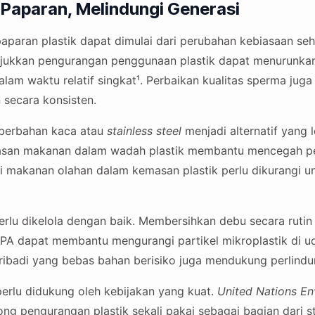
Paparan, Melindungi Generasi
paran plastik dapat dimulai dari perubahan kebiasaan seha
ukkan pengurangan penggunaan plastik dapat menurunka
alam waktu relatif singkat¹. Perbaikan kualitas sperma juga 
 secara konsisten.
berbahan kaca atau
stainless steel
menjadi alternatif yang 
san makanan dalam wadah plastik membantu mencegah pe
 makanan olahan dalam kemasan plastik perlu dikurangi 
rlu dikelola dengan baik. Membersihkan debu secara rut
HEPA dapat membantu mengurangi partikel mikroplastik di ud
ibadi yang bebas bahan berisiko juga mendukung perlindu
perlu didukung oleh kebijakan yang kuat.
United Nations E
g pengurangan plastik sekali pakai sebagai bagian dari str