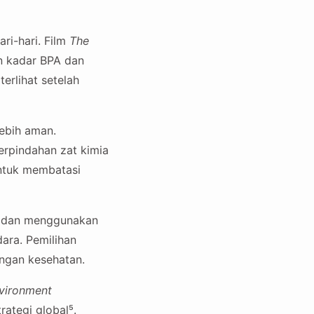
ri-hari. Film
The
n kadar BPA dan
terlihat setelah
lebih aman.
rpindahan zat kimia
untuk membatasi
in dan menggunakan
ara. Pemilihan
ngan kesehatan.
nvironment
ategi global⁵.