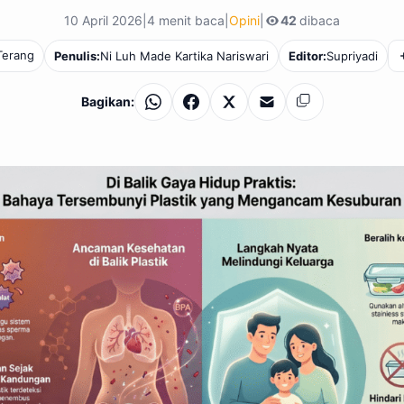
10 April 2026
|
4 menit baca
|
Opini
|
42
dibaca
 Terang
Penulis:
Ni Luh Made Kartika Nariswari
Editor:
Supriyadi
Bagikan:
WhatsApp
Facebook
X
Email
Salin