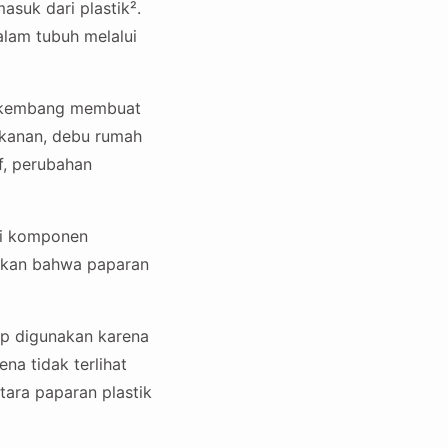
asuk dari plastik².
alam tubuh melalui
erkembang membuat
akanan, debu rumah
f, perubahan
ai komponen
hatkan bahwa paparan
ap digunakan karena
na tidak terlihat
tara paparan plastik