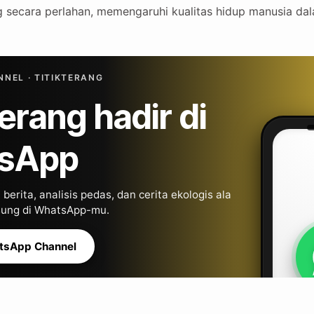
ng secara perlahan, memengaruhi kualitas hidup manusia da
NEL · TITIKTERANG
Terang hadir di
sApp
berita, analisis pedas, dan cerita ekologis ala
gsung di WhatsApp-mu.
tsApp Channel