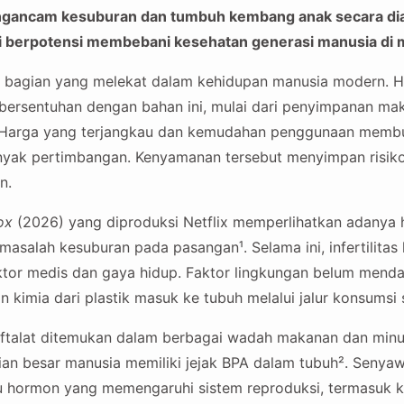
engancam kesuburan dan tumbuh kembang anak secara di
ini berpotensi membebani kesehatan generasi manusia di
di bagian yang melekat dalam kehidupan manusia modern. H
ri bersentuhan dengan bahan ini, mulai dari penyimpanan m
Harga yang terjangkau dan kemudahan penggunaan membua
nyak pertimbangan. Kenyamanan tersebut menyimpan risik
n.
ox
(2026) yang diproduksi Netflix memperlihatkan adanya
masalah kesuburan pada pasangan¹. Selama ini, infertilitas 
ktor medis dan gaya hidup. Faktor lingkungan belum menda
 kimia dari plastik masuk ke tubuh melalui jalur konsumsi s
 ftalat ditemukan dalam berbagai wadah makanan dan minu
an besar manusia memiliki jejak BPA dalam tubuh². Senyaw
 hormon yang memengaruhi sistem reproduksi, termasuk k