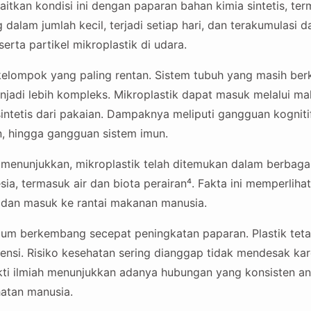
itkan kondisi ini dengan paparan bahan kimia sintetis, term
dalam jumlah kecil, terjadi setiap hari, dan terakumulasi d
rta partikel mikroplastik di udara.
kelompok yang paling rentan. Sistem tubuh yang masih b
adi lebih kompleks. Mikroplastik dapat masuk melalui m
sintetis dari pakaian. Dampaknya meliputi gangguan kogniti
n, hingga gangguan sistem imun.
 menunjukkan, mikroplastik telah ditemukan dalam berbag
sia, termasuk air dan biota perairan⁴. Fakta ini memperli
 dan masuk ke rantai makanan manusia.
lum berkembang secepat peningkatan paparan. Plastik tet
nsi. Risiko kesehatan sering dianggap tidak mendesak kare
kti ilmiah menunjukkan adanya hubungan yang konsisten an
atan manusia.