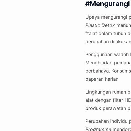
#Mengurangi 
Upaya mengurangi pa
Plastic Detox
menunj
ftalat dalam tubuh d
perubahan dilakukan
Penggunaan wadah 
Menghindari pemana
berbahaya. Konsumsi
paparan harian.
Lingkungan rumah pe
alat dengan filter 
produk perawatan pr
Perubahan individu 
Programme
mendoron