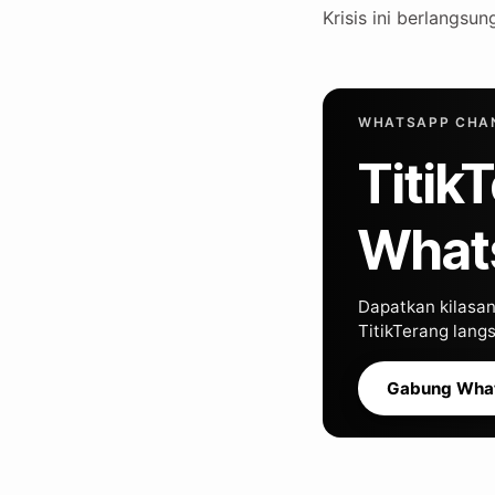
Krisis ini berlangsu
WHATSAPP CHAN
Titik
What
Dapatkan kilasan 
TitikTerang lan
Gabung Wha