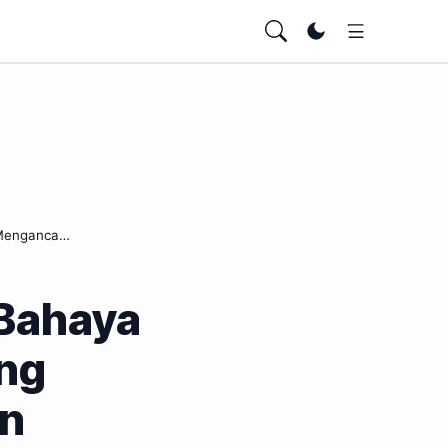
Ubah tema
g Menganca…
 Bahaya
ang
n