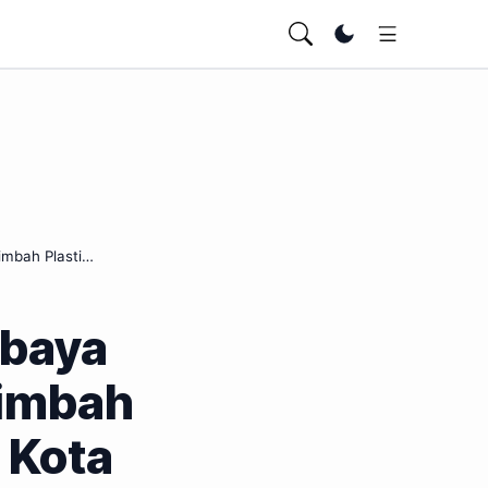
Ubah tema
imbah Plasti…
abaya
Limbah
i Kota