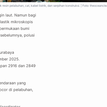
k resin pelabuhan, cat, kabel listrik, dan serpihan konstruksi. | Foto: theoceancl
in laut. Namun bagi
plastik mikroskopis
e permukaan bumi
 sebelumnya, polusi
Surabaya
ember 2025.
apan 2916 dan 2849
 kendaraan yang
ocor di pelabuhan,
Koordinator