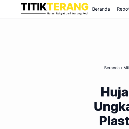
Lewati ke konten
Beranda
Repo
Beranda
›
Mik
Huja
Ungka
Plast