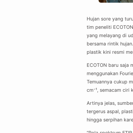
Hujan sore yang tur
tim peneliti ECOTON, 
yang melayang di ud
bersama rintik huja
plastik kini resmi me
ECOTON baru saja me
menggunakan Fourier
Temuannya cukup me
cm⁻¹, semacam ciri 
Artinya jelas, sumbe
tergerus aspal, plas
hingga serpihan karet
“Pola spektrum FTIR 