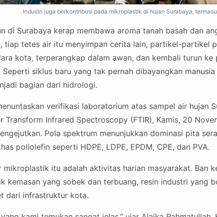
Industri juga berkontribusi pada mikroplastik di hujan Surabaya, termasu
un di Surabaya kerap membawa aroma tanah basah dan ang
tiap tetes air itu menyimpan cerita lain, partikel-partikel 
ara kota, terperangkap dalam awan, dan kembali turun k
n. Seperti siklus baru yang tak pernah dibayangkan manusia
njadi bagian dari hidrologi.
nuntaskan verifikasi laboratorium atas sampel air hujan 
 Transform Infrared Spectroscopy (FTIR), Kamis, 20 Nov
ngejutkan. Pola spektrum menunjukkan dominasi pita ser
khas poliolefin seperti HDPE, LDPE, EPDM, CPE, dan PVA.
r mikroplastik itu adalah aktivitas harian masyarakat. Ban
tik kemasan yang sobek dan terbuang, resin industri yang b
 dari infrastruktur kota.
yang kami temukan sangat jelas,” ujar Alaika Rahmatullah, 