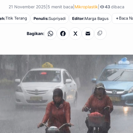
21 November 2025
|
5 menit baca
|
Mikroplastik
|
43
dibaca
Titik Terang
eh:
Penulis:
Supriyadi
Editor:
Marga Bagus
＋
Baca Na
Bagikan:
WhatsApp
Facebook
X
Email
Salin