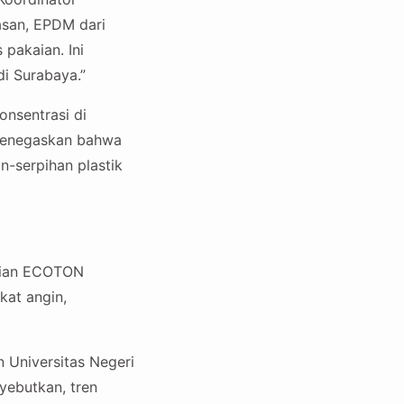
asan, EPDM dari
 pakaian. Ini
i Surabaya.”
onsentrasi di
u menegaskan bahwa
n-serpihan plastik
ajian ECOTON
kat angin,
n Universitas Negeri
ebutkan, tren