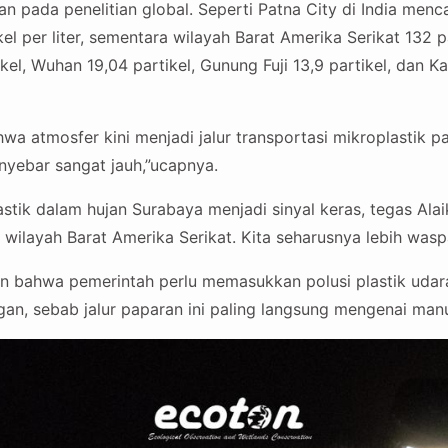
n pada penelitian global. Seperti Patna City di India menc
kel per liter, sementara wilayah Barat Amerika Serikat 132 p
ikel, Wuhan 19,04 partikel, Gunung Fuji 13,9 partikel, dan K
wa atmosfer kini menjadi jalur transportasi mikroplastik pal
enyebar sangat jauh,”ucapnya.
tik dalam hujan Surabaya menjadi sinyal keras, tegas Alaik
a wilayah Barat Amerika Serikat. Kita seharusnya lebih wasp
 bahwa pemerintah perlu memasukkan polusi plastik udar
ngan, sebab jalur paparan ini paling langsung mengenai manu