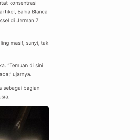
atat konsentrasi
artikel, Bahia Blanca
assel di Jerman 7
ing masif, sunyi, tak
a. “Temuan di sini
ada,” ujarnya.
a sebagai bagian
sia.