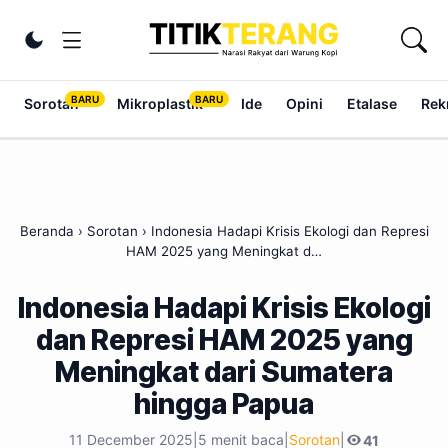
Lewati ke konten
Ubah tema
Sorotan
Mikroplastik
Ide
Opini
Etalase
Rek
Beranda
›
Sorotan
›
Indonesia Hadapi Krisis Ekologi dan Represi
HAM 2025 yang Meningkat d…
Indonesia Hadapi Krisis Ekologi
dan Represi HAM 2025 yang
Meningkat dari Sumatera
hingga Papua
11 December 2025
|
5 menit baca
|
Sorotan
|
41