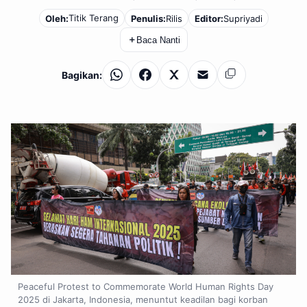
Titik Terang
Oleh:
Penulis:
Rilis
Editor:
Supriyadi
＋
Baca Nanti
Bagikan:
WhatsApp
Facebook
X
Email
Salin
Peaceful Protest to Commemorate World Human Rights Day
2025 di Jakarta, Indonesia, menuntut keadilan bagi korban