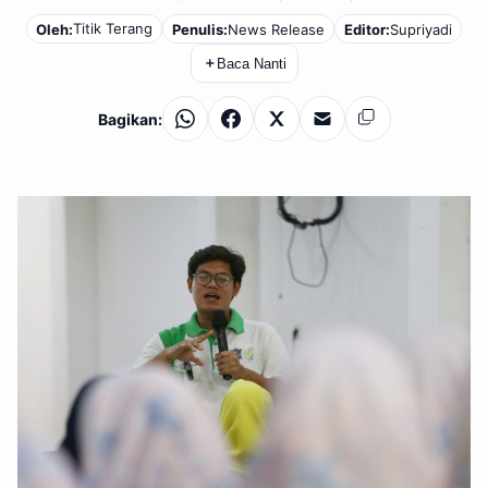
Titik Terang
Oleh:
Penulis:
News Release
Editor:
Supriyadi
＋
Baca Nanti
Bagikan:
WhatsApp
Facebook
X
Email
Salin