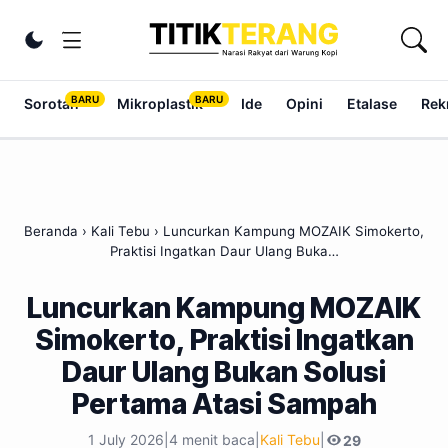
Lewati ke konten
Ubah tema
Sorotan
Mikroplastik
Ide
Opini
Etalase
Rek
Beranda
›
Kali Tebu
›
Luncurkan Kampung MOZAIK Simokerto,
Praktisi Ingatkan Daur Ulang Buka…
Luncurkan Kampung MOZAIK
Simokerto, Praktisi Ingatkan
Daur Ulang Bukan Solusi
Pertama Atasi Sampah
1 July 2026
|
4 menit baca
|
Kali Tebu
|
29