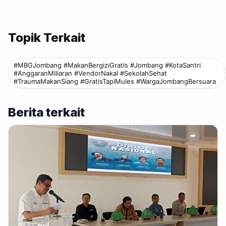
Topik Terkait
#MBGJombang #MakanBergiziGratis #Jombang #KotaSantri
#AnggaranMiliaran #VendorNakal #SekolahSehat
#TraumaMakanSiang #GratisTapiMules #WargaJombangBersuara
Berita terkait