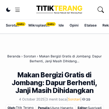
Lewati ke konten
Ubah tema
Sorotan
Mikroplastik
Ide
Opini
Etalase
Rek
Beranda
›
Sorotan
›
Makan Bergizi Gratis di Jombang: Dapur
Berhenti, Janji Masih Dihidang…
Makan Bergizi Gratis di
Jombang: Dapur Berhenti,
Janji Masih Dihidangkan
4 October 2025
|
3 menit baca
|
Sorotan
|
39
Titik Terang
Oleh:
Penulis:
Ulung Hananto
Editor:
Supriyadi