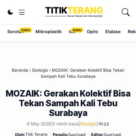
Lewati ke konten
Ubah tema
Sorotan
Mikroplastik
Ide
Opini
Etalase
Rek
Beranda
›
Ekologis
›
MOZAIK: Gerakan Kolektif Bisa Tekan
Sampah Kali Tebu Surabaya
MOZAIK: Gerakan Kolektif Bisa
Tekan Sampah Kali Tebu
Surabaya
6 May 2026
|
5 menit baca
|
Ekologis
|
23
Titik Terang
Oleh:
Penulis:
Supriyadi
Editor:
Supriyadi