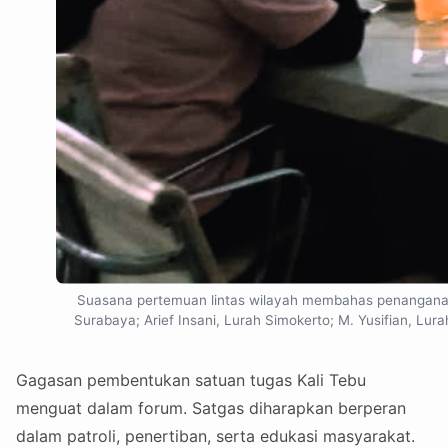
Suasana pertemuan lintas wilayah membahas penanganan 
Surabaya; Arief Insani, Lurah Simokerto; M. Yusifian, Lu
Gagasan pembentukan satuan tugas Kali Tebu
menguat dalam forum. Satgas diharapkan berperan
dalam patroli, penertiban, serta edukasi masyarakat.