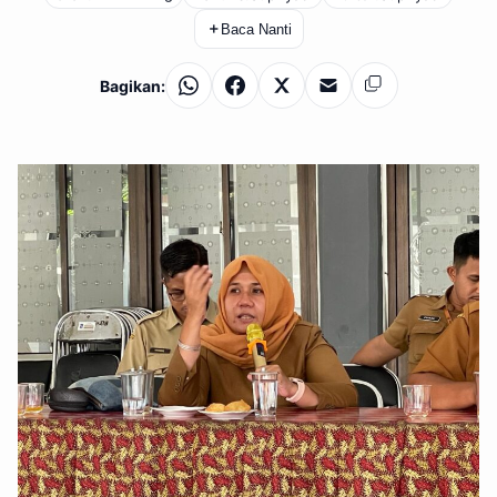
＋
Baca Nanti
Bagikan:
WhatsApp
Facebook
X
Email
Salin