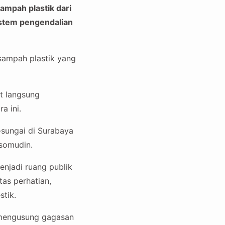
mpah plastik dari
istem pengendalian
sampah plastik yang
t langsung
a ini.
-sungai di Surabaya
Isomudin.
njadi ruang publik
tas perhatian,
tik.
 mengusung gagasan