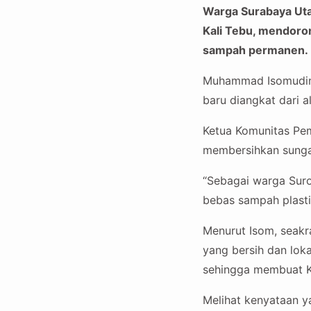
Warga Surabaya Uta
Kali Tebu, mendoro
sampah permanen.
Muhammad Isomudin b
baru diangkat dari a
Ketua Komunitas Pem
membersihkan sungai
“Sebagai warga Suro
bebas sampah plastik
Menurut Isom, seakr
yang bersih dan lok
sehingga membuat Ka
Melihat kenyataan 