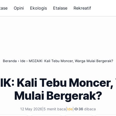
tase
Opini
Ekologis
Etalase
Rekreatif
Beranda
›
Ide
›
MOZAIK: Kali Tebu Moncer, Warga Mulai Bergerak?
K: Kali Tebu Moncer,
Mulai Bergerak?
12 May 2026
|
5 menit baca
|
Ide
|
36
dibaca