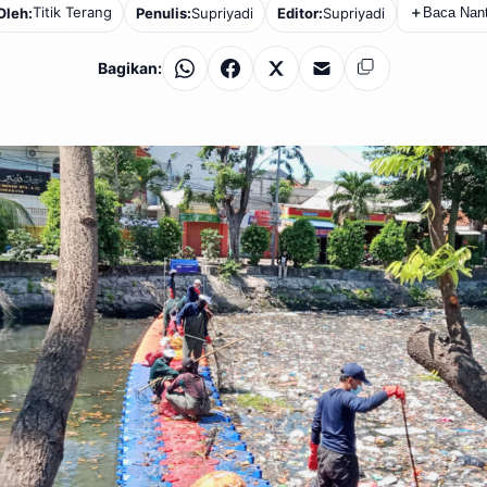
Titik Terang
Oleh:
Penulis:
Supriyadi
Editor:
Supriyadi
＋
Baca Nant
Bagikan:
WhatsApp
Facebook
X
Email
Salin