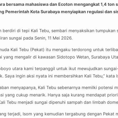
ra bersama mahasiswa dan Ecoton mengangkat 1,4 ton sa
ng Pemerintah Kota Surabaya menyiapkan regulasi dan s
erdiri di tepi Kali Tebu, sembari menyaksikan tumpukan 
liran sungai pada Senin, 11 Mei 2026.
uda Kali Tebu (Pekat) itu mengaku terdorong untuk terliba
 yang mengalir di kawasan Sidotopo Wetan, Surabaya Utar
boyo utara kami terpanggil untuk ikut mewujudkan sungai
. Saya ingin aksi nyata ini membersihkan Kali Tebu,” kata 
aban menyapanya, Kali Tebu sebenarnya memilki potensi me
asi yang cukup menarik. Hanya saja kurang mendapat priori
li Tebu menjadi sungai dipenuhi sampah dan limbah domes
yang terjadi, Isom yang kemudian tergabung dengan Pekat