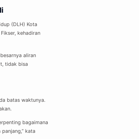
i
idup (DLH) Kota
Fikser, kehadiran
besarnya aliran
, tidak bisa
ada batas waktunya.
akan.
terpenting bagaimana
 panjang,” kata