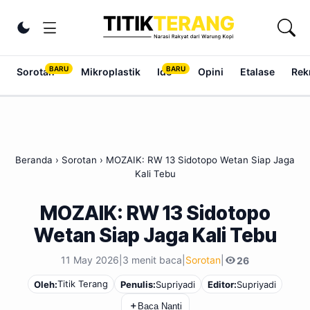
Lewati ke konten
Ubah tema
Sorotan
Mikroplastik
Ide
Opini
Etalase
Rek
Beranda
›
Sorotan
›
MOZAIK: RW 13 Sidotopo Wetan Siap Jaga
Kali Tebu
MOZAIK: RW 13 Sidotopo
Wetan Siap Jaga Kali Tebu
11 May 2026
|
3 menit baca
|
Sorotan
|
26
Titik Terang
Oleh:
Penulis:
Supriyadi
Editor:
Supriyadi
＋
Baca Nanti