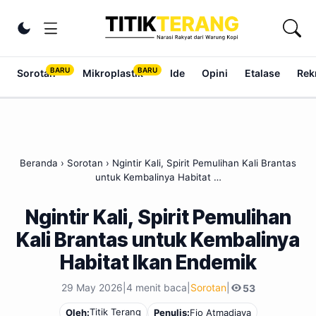
Lewati ke konten
Ubah tema
Sorotan
Mikroplastik
Ide
Opini
Etalase
Rek
Beranda
›
Sorotan
›
Ngintir Kali, Spirit Pemulihan Kali Brantas
untuk Kembalinya Habitat …
Ngintir Kali, Spirit Pemulihan
Kali Brantas untuk Kembalinya
Habitat Ikan Endemik
29 May 2026
|
4 menit baca
|
Sorotan
|
53
Titik Terang
Oleh:
Penulis:
Fio Atmadjaya