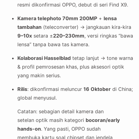
resmi dikonfirmasi OPPO, debut di seri Find X9.
Kamera telephoto 70mm 200MP
+
lensa
tambahan
(teleconverter) → jangkauan kira-kira
9–10x
setara ±
220–230mm
, versi ringkas “bawa
lensa” tanpa bawa tas kamera.
Kolaborasi Hasselblad
tetap lanjut → tone warna
& profil pemrosesan khas, plus aksesori optik
yang makin serius.
Rilis
: dikonfirmasi meluncur
16 Oktober
di China;
global menyusul.
Catatan: sebagian detail kamera dan
setelan optik masih kategori
bocoran/early
hands-on
. Yang pasti, OPPO sudah
membuka kartu soal chipset dan jendela