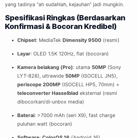
yang tadinya “ah sudahlah, kejauhan” jadi mungkin.
Spesifikasi Ringkas (Berdasarkan
Konfirmasi & Bocoran Kredibel)
Chipset
: MediaTek
Dimensity 9500
(resmi)
Layar
: OLED 1.5K 120Hz, flat (bocoran)
Kamera belakang (Pro)
: utama
50MP
(Sony
LYT-828), ultrawide
50MP
(ISOCELL JN5),
periscope 200MP
(ISOCELL HP5, 70mm) +
teleconverter Hasselblad
eksternal (resmi
dibocorkan/di-unbox media)
Baterai
: >7000 mAh (seri X9), fast charge
puluhan watt (bocoran)
Software
:
ColorOS 16
(Android 16)