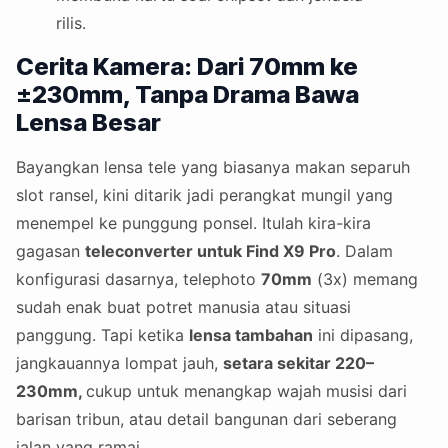
rilis.
Cerita Kamera: Dari 70mm ke
±230mm, Tanpa Drama Bawa
Lensa Besar
Bayangkan lensa tele yang biasanya makan separuh
slot ransel, kini ditarik jadi perangkat mungil yang
menempel ke punggung ponsel. Itulah kira-kira
gagasan
teleconverter untuk Find X9 Pro
. Dalam
konfigurasi dasarnya, telephoto
70mm
(3x) memang
sudah enak buat potret manusia atau situasi
panggung. Tapi ketika
lensa tambahan
ini dipasang,
jangkauannya lompat jauh,
setara sekitar 220–
230mm,
cukup untuk menangkap wajah musisi dari
barisan tribun, atau detail bangunan dari seberang
jalan yang ramai.