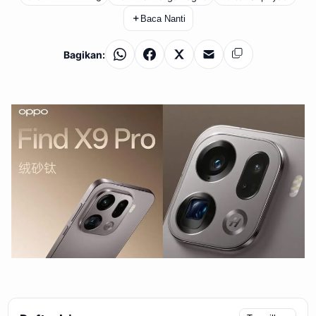
＋
Baca Nanti
Bagikan:
WhatsApp
Facebook
X
Email
Salin