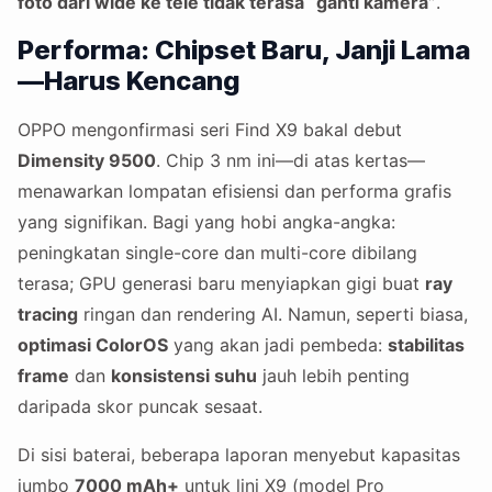
foto dari wide ke tele tidak terasa “ganti kamera”
.
Performa: Chipset Baru, Janji Lama
—Harus Kencang
OPPO mengonfirmasi seri Find X9 bakal debut
Dimensity 9500
. Chip 3 nm ini—di atas kertas—
menawarkan lompatan efisiensi dan performa grafis
yang signifikan. Bagi yang hobi angka-angka:
peningkatan single-core dan multi-core dibilang
terasa; GPU generasi baru menyiapkan gigi buat
ray
tracing
ringan dan rendering AI. Namun, seperti biasa,
optimasi ColorOS
yang akan jadi pembeda:
stabilitas
frame
dan
konsistensi suhu
jauh lebih penting
daripada skor puncak sesaat.
Di sisi baterai, beberapa laporan menyebut kapasitas
jumbo
7000 mAh+
untuk lini X9 (model Pro