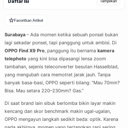
Daftar Isi
Tampilkan
Favoritkan Artikel
Surabaya
– Ada momen ketika sebuah ponsel bukan
lagi sekadar ponsel, tapi panggung untuk ambisi. Di
OPPO Find X9 Pro
, panggung itu bernama
kamera
telephoto
yang kini bisa dipasangi lensa zoom
tambahan, sejenis teleconverter besutan Hasselblad,
yang mengubah cara memotret jarak jauh. Tanpa
banyak basa-basi, OPPO seperti bilang: “Mau 70mm?
Bisa. Mau setara 220–230mm? Gas.”
Di saat brand lain sibuk berlomba bikin layar makin
kencang dan skor benchmark makin ugal-ugalan,
OPPO mengayun langkah sedikit beda: optik. Karena
pada akhirnya, momen yang tertangkap rapi sering