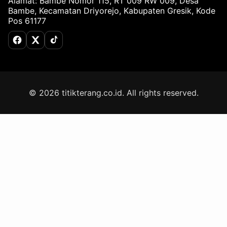
Alamat: Bambe Nomor 115, RT 009 RW 009, Desa
Bambe, Kecamatan Driyorejo, Kabupaten Gresik, Kode
Pos 61177
Facebook
X (Twitter)
TikTok
© 2026 titikterang.co.id. All rights reserved.