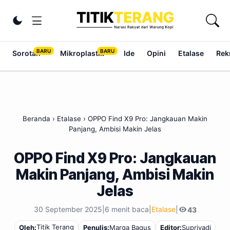
Lewati ke konten
Ubah tema
Sorotan
Mikroplastik
Ide
Opini
Etalase
Rek
Beranda
›
Etalase
›
OPPO Find X9 Pro: Jangkauan Makin
Panjang, Ambisi Makin Jelas
OPPO Find X9 Pro: Jangkauan
Makin Panjang, Ambisi Makin
Jelas
30 September 2025
|
6 menit baca
|
Etalase
|
43
Titik Terang
Oleh:
Penulis:
Marga Bagus
Editor:
Supriyadi