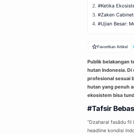
#Ketika Ekosist
#Zaken Cabinet 
#Ujian Besar: 
Favoritkan Artikel
Publik belakangan t
hutan Indonesia. D
profesional sesuai 
hutan yang penuh an
ekosistem bisa tund
#Tafsir Bebas
“Dzaharal fasādu fil 
headline kondisi Ind