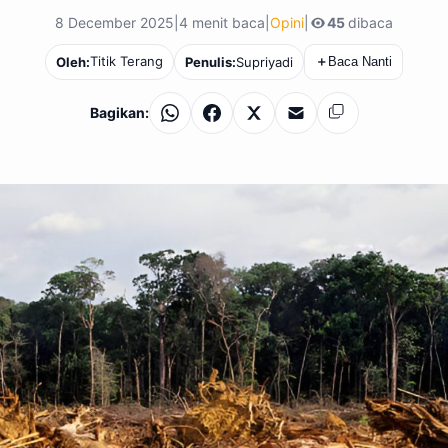
8 December 2025
|
4 menit baca
|
Opini
|
45
dibaca
Titik Terang
Oleh:
Penulis:
Supriyadi
＋
Baca Nanti
Bagikan:
WhatsApp
Facebook
X
Email
Salin