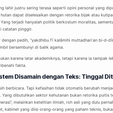
 lahir justru sering terasa seperti opini personal yang dip
hutan dapat diselesaikan dengan retorika bijak atau kutip
Yang terjadi hanyalah politik berkostum moralitas, sement
 catatan pinggir.
 dengan pedih, “yakdhibu fī kalāmihi muttadhariʿan bi-d-dīn
bil bersembunyi di balik agama.
bukan karena latar akademiknya, tetapi karena ia tampak leb
benahi fakta.
stem Disamain dengan Teks: Tinggal Dit
sih berbicara. Tapi kefasihan tidak otomatis berubah menja
Yang dibutuhkan sektor kehutanan bukan retorika puitis t
erasi”, melainkan ketelitian ilmiah, roh asli yang dulu per
t, kabinet yang diisi orang-orang yang paham teknis, buk