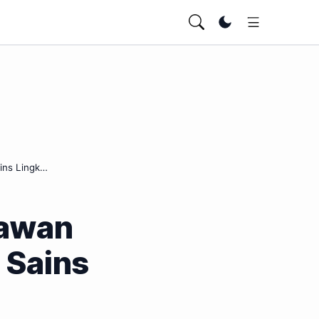
Ubah tema
ins Lingk…
rawan
 Sains