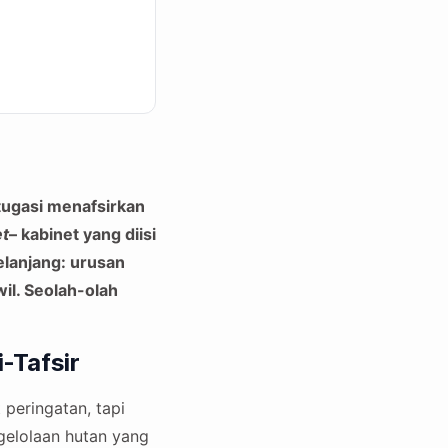
itugasi menafsirkan
et
– kabinet yang diisi
elanjang: urusan
il. Seolah-olah
-Tafsir
t peringatan, tapi
ngelolaan hutan yang