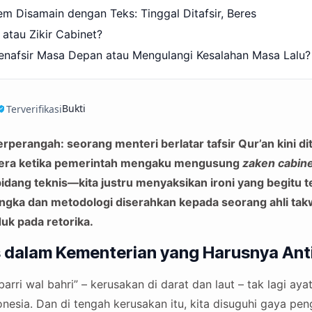
em Disamain dengan Teks: Tinggal Ditafsir, Beres
atau Zikir Cabinet?
Menafsir Masa Depan atau Mengulangi Kesalahan Masa Lalu?
Bukti
Terverifikasi
erperangah: seorang menteri berlatar tafsir Qur’an kini d
i era ketika pemerintah mengaku mengusung
zaken cabin
bidang teknis—kita justru menyaksikan ironi yang begitu t
gka dan metodologi diserahkan kepada seorang ahli takw
uk pada retorika.
 dalam Kementerian yang Harusnya Anti
barri wal bahri” – kerusakan di darat dan laut – tak lagi aya
onesia. Dan di tengah kerusakan itu, kita disuguhi gaya pe