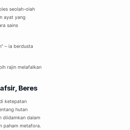
oles seolah-olah
an ayat yang
ara sains
” – ia berdusta
ih rajin melafalkan
afsir, Beres
di ketepatan
entang hutan
nah diidamkan dalam
an paham metafora.