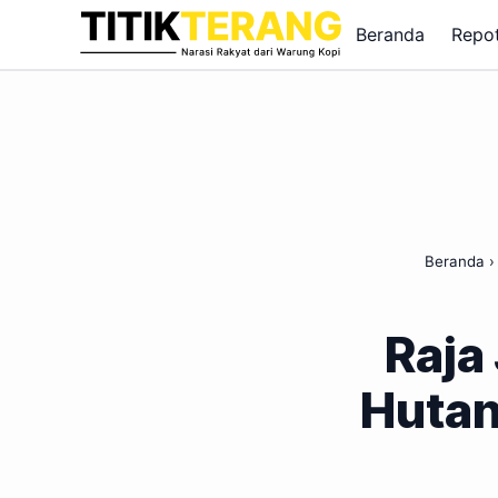
Lewati ke konten
Beranda
Repo
Beranda
Raja
Hutan