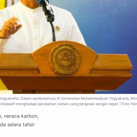
 Yogyakarta. Dalam sambutannya di Universitas Muhammadiyah Yogyakarta, Min
 antisipatif menghadapi perubahan zaman yang bergerak sangat cepat. | Foto: K
, neraca karbon,
a selera tafsir